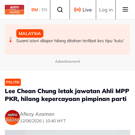
Skip to main content
Select language
Live
Log in
BM
|
EN
POLITIK
DUNIA
MALAYSIA
‘Kalau saya dianggap orang luar, jelas kenyanyukan itu’
Trump dakwa kompleks ketenteraan besar sedang
Suami isteri dilapor hilang ditahan terlibat kes tipu 'kutu'
– Zahid
dibina di White House
Advertisement
POLITIK
Lee Chean Chung letak jawatan Ahli MPP
PKR, hilang kepercayaan pimpinan parti
Afiezy Azaman
12/06/2026 | 10:40 MYT