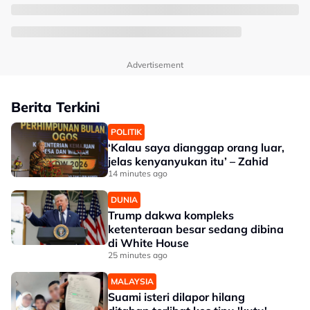
Advertisement
Berita Terkini
POLITIK
‘Kalau saya dianggap orang luar,
jelas kenyanyukan itu’ – Zahid
14 minutes ago
DUNIA
Trump dakwa kompleks
ketenteraan besar sedang dibina
di White House
25 minutes ago
MALAYSIA
Suami isteri dilapor hilang