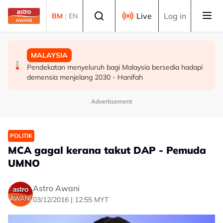
Skip to main content
Select language
Live
Log in
BM
|
EN
DUNIA
DUNIA
MALAYSIA
Kebakaran hutan di Gunung Bromo cecah 60 hektar,
Jerman naikkan anggaran kematian berkaitan haba
Pendekatan menyeluruh bagi Malaysia bersedia hadapi
sokongan udara digerakkan
kepada hampir 12,000
demensia menjelang 2030 - Hanifah
Advertisement
POLITIK
MCA gagal kerana takut DAP - Pemuda
UMNO
Astro Awani
03/12/2016 | 12:55 MYT