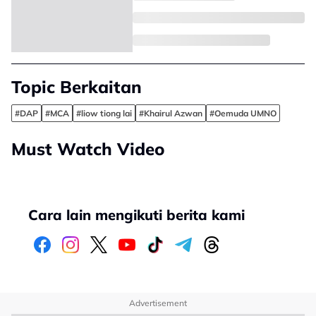
Topic Berkaitan
#DAP
#MCA
#liow tiong lai
#Khairul Azwan
#Oemuda UMNO
Must Watch Video
Cara lain mengikuti berita kami
Advertisement