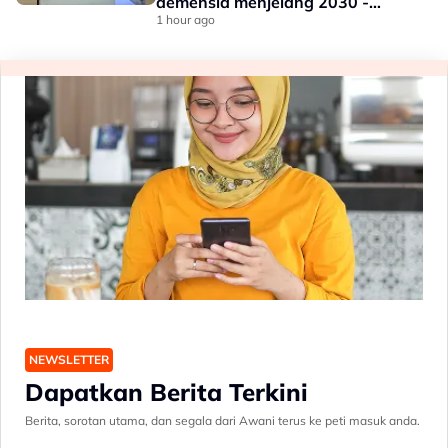
demensia menjelang 2030 -
Hanifah
1 hour ago
NEWSLETTER
Dapatkan Berita Terkini
Berita, sorotan utama, dan segala dari Awani terus ke peti masuk anda.