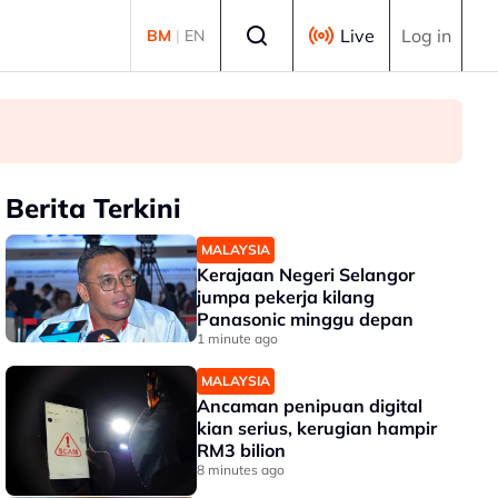
Select language
Live
Log in
BM
|
EN
Berita Terkini
MALAYSIA
Kerajaan Negeri Selangor
jumpa pekerja kilang
Panasonic minggu depan
1 minute ago
MALAYSIA
Ancaman penipuan digital
kian serius, kerugian hampir
RM3 bilion
8 minutes ago