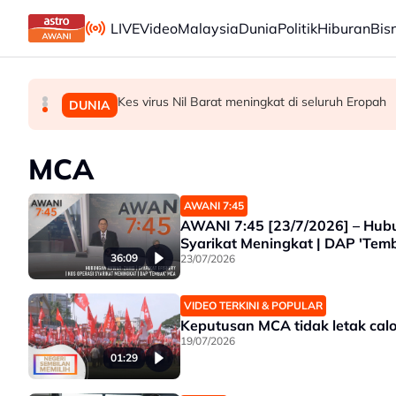
Skip to main content
LIVE
Video
Malaysia
Dunia
Politik
Hiburan
Bis
Kes virus Nil Barat meningkat di seluruh Eropah
Kerajaan Negeri Selangor jumpa pekerja kil
Ancaman penipuan digital kian serius, kerug
MALAYSIA
MALAYSIA
DUNIA
MCA
AWANI 7:45
AWANI 7:45 [23/7/2026] – Hubu
Syarikat Meningkat | DAP 'Te
36:09
23/07/2026
VIDEO TERKINI & POPULAR
Keputusan MCA tidak letak cal
19/07/2026
01:29