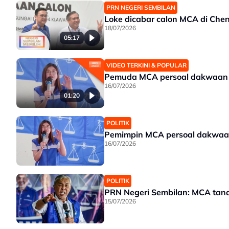
PRN NEGERI SEMBILAN
Loke dicabar calon MCA di Che
18/07/2026
05:17
VIDEO TERKINI & POPULAR
Pemuda MCA persoal dakwaan
16/07/2026
01:20
POLITIK
Pemimpin MCA persoal dakwaa
16/07/2026
POLITIK
PRN Negeri Sembilan: MCA tand
15/07/2026