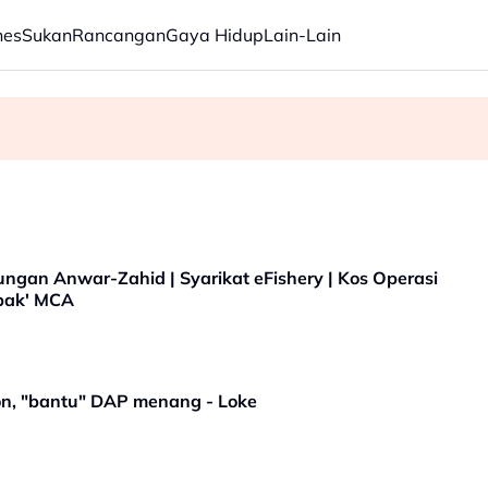
nes
Sukan
Rancangan
Gaya Hidup
Lain-Lain
ang Panasonic minggu depan
ian hampir RM3 bilion
ngan Anwar-Zahid | Syarikat eFishery | Kos Operasi
mbak' MCA
on, "bantu" DAP menang - Loke