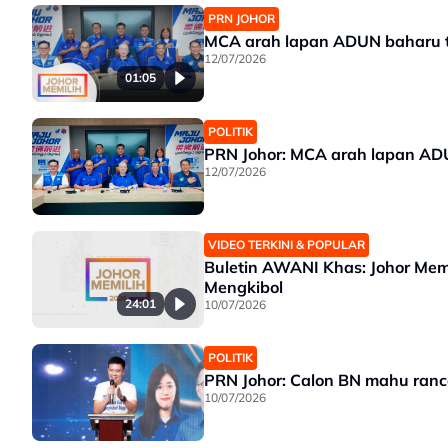
PRN JOHOR
MCA arah lapan ADUN baharu t
12/07/2026
01:05
POLITIK
PRN Johor: MCA arah lapan AD
12/07/2026
VIDEO TERKINI & POPULAR
Buletin AWANI Khas: Johor Mem
Mengkibol
24:01
10/07/2026
POLITIK
PRN Johor: Calon BN mahu ran
10/07/2026