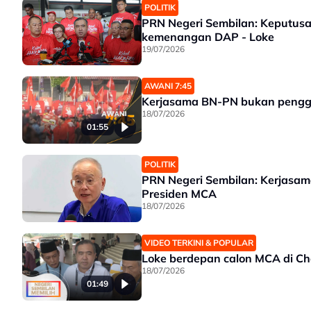
POLITIK
PRN Negeri Sembilan: Keputusan 
kemenangan DAP - Loke
19/07/2026
AWANI 7:45
Kerjasama BN-PN bukan peng
18/07/2026
01:55
POLITIK
PRN Negeri Sembilan: Kerjasam
Presiden MCA
18/07/2026
VIDEO TERKINI & POPULAR
Loke berdepan calon MCA di C
18/07/2026
01:49