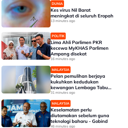
DUNIA
Kes virus Nil Barat
meningkat di seluruh Eropah
13 minutes ago
POLITIK
Lima Ahli Parlimen PKR
kecewa MyKHAS Parlimen
Ampang disekat
16 minutes ago
MALAYSIA
Pelan pemulihan berjaya
kukuhkan kedudukan
kewangan Lembaga Tabung
Haji
31 minutes ago
MALAYSIA
Keselamatan perlu
diutamakan sebelum guna
teknologi baharu - Gobind
46 minutes ago