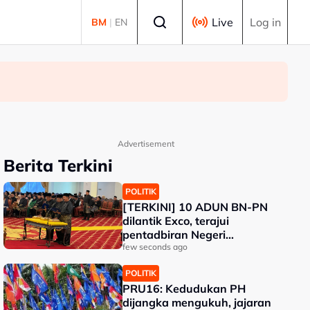
Select language
Live
Log in
BM
|
EN
Advertisement
Berita Terkini
POLITIK
[TERKINI] 10 ADUN BN-PN
dilantik Exco, terajui
pentadbiran Negeri
Sembilan
few seconds ago
POLITIK
PRU16: Kedudukan PH
dijangka mengukuh, jajaran