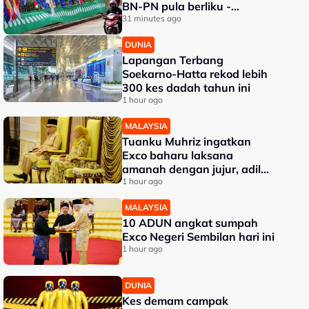
BN-PN pula berliku -
Penganalisis
31 minutes ago
DUNIA
Lapangan Terbang
Soekarno-Hatta rekod lebih
300 kes dadah tahun ini
1 hour ago
MALAYSIA
Tuanku Muhriz ingatkan
Exco baharu laksana
amanah dengan jujur, adil
dan profesional
1 hour ago
MALAYSIA
10 ADUN angkat sumpah
Exco Negeri Sembilan hari ini
1 hour ago
DUNIA
Kes demam campak