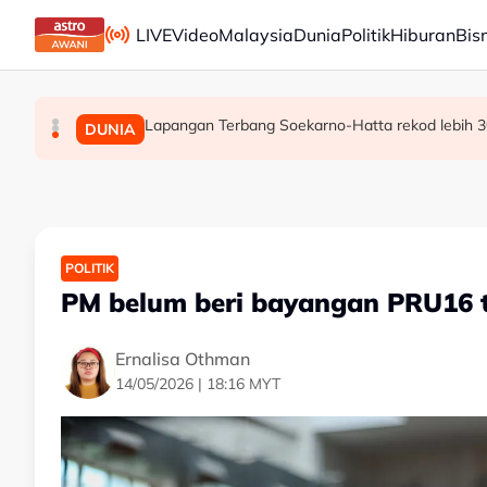
Skip to main content
LIVE
Video
Malaysia
Dunia
Politik
Hiburan
Bis
Lapangan Terbang Soekarno-Hatta rekod lebih 3
[TERKINI] 10 ADUN BN-PN dilantik Exco, terajui
PRU16: Kedudukan PH dijangka mengukuh, jajara
POLITIK
POLITIK
DUNIA
POLITIK
PM belum beri bayangan PRU16 t
Ernalisa Othman
14/05/2026 | 18:16 MYT