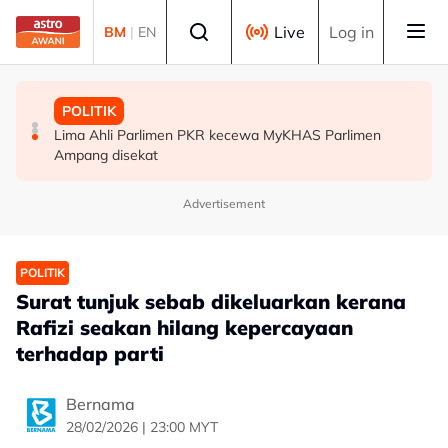
Skip to main content
Select language
Live
Log in
BM
|
EN
MALAYSIA
DUNIA
POLITIK
Ancaman penipuan digital kian serius, kerugian hampir
Kes virus Nil Barat meningkat di seluruh Eropah
Lima Ahli Parlimen PKR kecewa MyKHAS Parlimen
RM3 bilion
Ampang disekat
Advertisement
POLITIK
Surat tunjuk sebab dikeluarkan kerana
Rafizi seakan hilang kepercayaan
terhadap parti
Bernama
28/02/2026 | 23:00 MYT