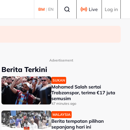
Select language
Live
Log in
BM
|
EN
Advertisement
Berita Terkini
SUKAN
Mohamed Salah sertai
Trabzonspor, terima €17 juta
semusim
47 minutes ago
MALAYSIA
Berita tempatan pilihan
sepanjang hari ini