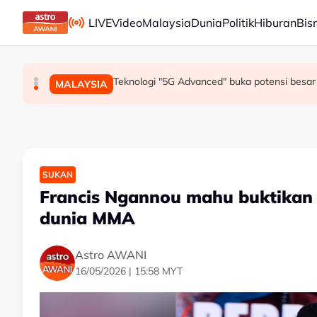
Skip to main content
LIVE
Video
Malaysia
Dunia
Politik
Hiburan
Bis
Mohamed Salah sertai Trabzonspor, terima €17 
Berita tempatan pilihan sepanjang hari ini
Teknologi "5G Advanced" buka potensi besar 
SUKAN
MALAYSIA
MALAYSIA
SUKAN
Francis Ngannou mahu buktikan 
dunia MMA
Astro AWANI
16/05/2026 | 15:58 MYT