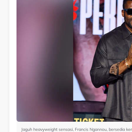
Jaguh heavyweight sensasi, Francis Ngannou, bersedia k