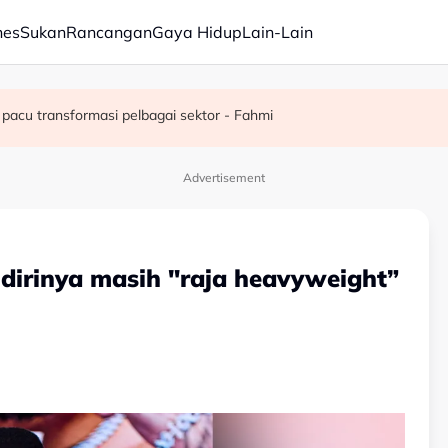
nes
Sukan
Rancangan
Gaya Hidup
Lain-Lain
juta semusim
pacu transformasi pelbagai sektor - Fahmi
Advertisement
dirinya masih "raja heavyweight”