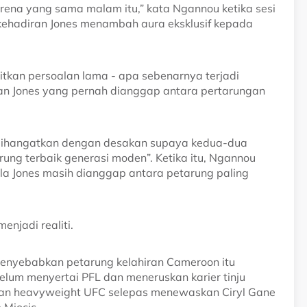
rena yang sama malam itu,” kata Ngannou ketika sesi
n kehadiran Jones menambah aura eksklusif kepada
itkan persoalan lama - apa sebenarnya terjadi
n Jones yang pernah dianggap antara pertarungan
i dihangatkan dengan desakan supaya kedua-dua
ung terbaik generasi moden”. Ketika itu, Ngannou
 Jones masih dianggap antara petarung paling
njadi realiti.
menyebabkan petarung kelahiran Cameroon itu
lum menyertai PFL dan meneruskan karier tinju
raan heavyweight UFC selepas menewaskan Ciryl Gane