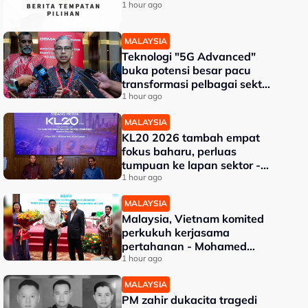
1 hour ago
MALAYSIA
Teknologi "5G Advanced"
buka potensi besar pacu
transformasi pelbagai sektor
- Fahmi
1 hour ago
MALAYSIA
KL20 2026 tambah empat
fokus baharu, perluas
tumpuan ke lapan sektor -
Akmal Nasrullah
1 hour ago
MALAYSIA
Malaysia, Vietnam komited
perkukuh kerjasama
pertahanan - Mohamed
Khaled
1 hour ago
MALAYSIA
PM zahir dukacita tragedi