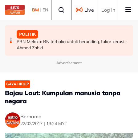
Skip to main content
Select language
Live
Log in
BM
|
EN
MALAYSIA
MALAYSIA
POLITIK
Malaysia bakal bina kilang fraksinasi plasma sendiri
Rundingan import udang Thailand dijangka selesai
PRN Melaka: BN terbuka untuk berunding, tukar kerusi -
dalam tempoh lima tahun - KKM
pertengahan bulan ini - Mohamad
Ahmad Zahid
Advertisement
GAYA HIDUP
Bajau Laut: Kumpulan manusia tanpa
negara
Bernama
22/02/2017 | 13:24 MYT