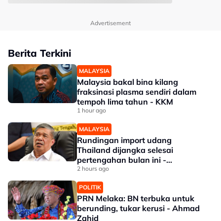
Advertisement
Berita Terkini
MALAYSIA
Malaysia bakal bina kilang
fraksinasi plasma sendiri dalam
tempoh lima tahun - KKM
1 hour ago
MALAYSIA
Rundingan import udang
Thailand dijangka selesai
pertengahan bulan ini -
Mohamad
2 hours ago
POLITIK
PRN Melaka: BN terbuka untuk
berunding, tukar kerusi - Ahmad
Zahid