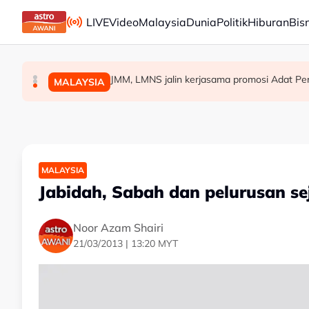
Skip to main content
LIVE
Video
Malaysia
Dunia
Politik
Hiburan
Bis
Pelan pemulihan berjaya kukuhkan keduduk
Keselamatan perlu diutamakan sebelum guna
JMM, LMNS jalin kerjasama promosi Adat Per
MALAYSIA
MALAYSIA
MALAYSIA
MALAYSIA
Jabidah, Sabah dan pelurusan se
Noor Azam Shairi
21/03/2013 | 13:20 MYT