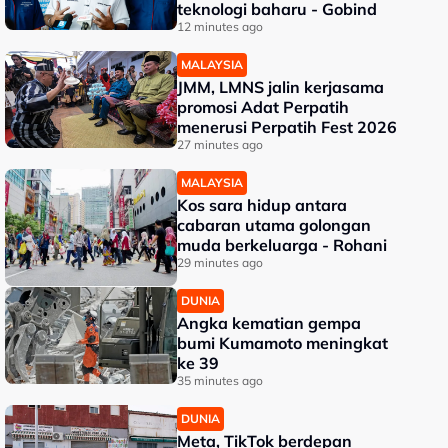
teknologi baharu - Gobind
12 minutes ago
MALAYSIA
JMM, LMNS jalin kerjasama
promosi Adat Perpatih
menerusi Perpatih Fest 2026
27 minutes ago
MALAYSIA
Kos sara hidup antara
cabaran utama golongan
muda berkeluarga - Rohani
29 minutes ago
DUNIA
Angka kematian gempa
bumi Kumamoto meningkat
ke 39
35 minutes ago
DUNIA
Meta, TikTok berdepan