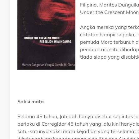
Filipina, Marites Dañgui
Under the Crescent Moon:
Angka mereka yang terko
catatan hampir sepakat
pemuda Moro terbunuh da
pembantaian itu dihadap
tiada siapa yang disabit
Saksi mata
Selama 45 tahun, Jabidah hanya disebut sepintas lal
berlaku di Corregidor 45 tahun yang lalu kini hanya
satu-satunya saksi mata kejadian yang terselamat 
diketengahkan kepada umum oleh Benigno Aquino Jr.