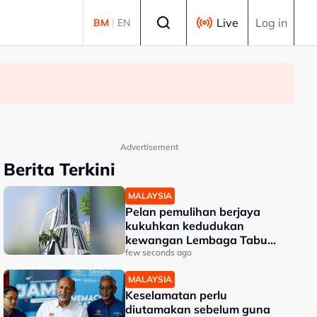
Select language
Live
Log in
BM
|
EN
Advertisement
Berita Terkini
MALAYSIA
Pelan pemulihan berjaya
kukuhkan kedudukan
kewangan Lembaga Tabung
Haji
few seconds ago
MALAYSIA
Keselamatan perlu
diutamakan sebelum guna