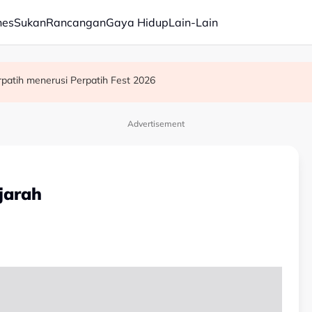
nes
Sukan
Rancangan
Gaya Hidup
Lain-Lain
an kewangan Lembaga Tabung Haji
 teknologi baharu - Gobind
patih menerusi Perpatih Fest 2026
Advertisement
jarah