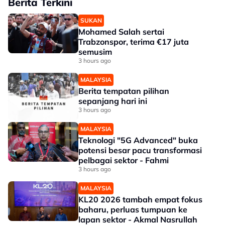
Berita Terkini
SUKAN
Mohamed Salah sertai
Trabzonspor, terima €17 juta
semusim
3 hours ago
MALAYSIA
Berita tempatan pilihan
sepanjang hari ini
3 hours ago
MALAYSIA
Teknologi "5G Advanced" buka
potensi besar pacu transformasi
pelbagai sektor - Fahmi
3 hours ago
MALAYSIA
KL20 2026 tambah empat fokus
baharu, perluas tumpuan ke
lapan sektor - Akmal Nasrullah