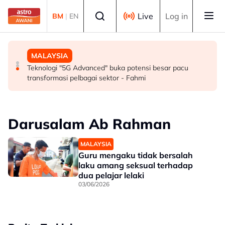
Skip to main content
Select language
Live
Log in
BM
|
EN
SUKAN
MALAYSIA
MALAYSIA
Mohamed Salah sertai Trabzonspor, terima €17 juta
Berita tempatan pilihan sepanjang hari ini
Teknologi "5G Advanced" buka potensi besar pacu
semusim
transformasi pelbagai sektor - Fahmi
Darusalam Ab Rahman
MALAYSIA
Guru mengaku tidak bersalah
laku amang seksual terhadap
dua pelajar lelaki
03/06/2026