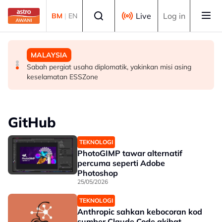
Skip to main content
Select language
Live
Log in
BM
|
EN
BISNES
MALAYSIA
MALAYSIA
Prestasi KDNK suku kedua Malaysia diunjur pada tahap
PDRM perkasa kawalan sempadan dengan AI, dron
Sabah pergiat usaha diplomatik, yakinkan misi asing
baik - Amir Hamzah
keselamatan ESSZone
GitHub
TEKNOLOGI
PhotoGIMP tawar alternatif
percuma seperti Adobe
Photoshop
25/05/2026
TEKNOLOGI
Anthropic sahkan kebocoran kod
sumber Claude Code akibat