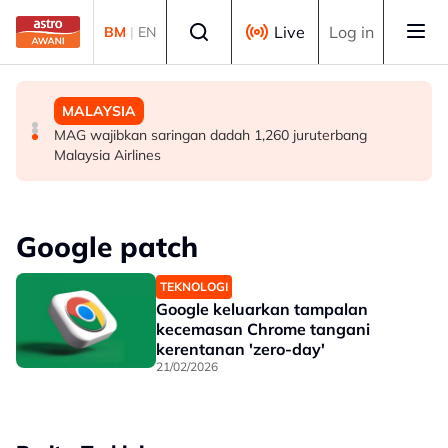
Skip to main content
Select language
Live
Log in
BM
|
EN
DUNIA
POLITIK
MALAYSIA
Remaja dimasukkan ke hospital selepas insiden
[TERKINI] 10 ADUN BN-PN dilantik Exco, terajui
MAG wajibkan saringan dadah 1,260 juruterbang
tembakan di barat Sydney
pentadbiran Negeri Sembilan
Malaysia Airlines
Google patch
TEKNOLOGI
Google keluarkan tampalan
kecemasan Chrome tangani
kerentanan 'zero-day'
21/02/2026