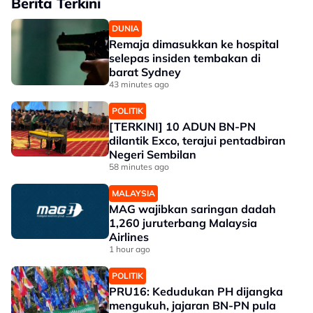
Berita Terkini
DUNIA
Remaja dimasukkan ke hospital
selepas insiden tembakan di
barat Sydney
43 minutes ago
POLITIK
[TERKINI] 10 ADUN BN-PN
dilantik Exco, terajui pentadbiran
Negeri Sembilan
58 minutes ago
MALAYSIA
MAG wajibkan saringan dadah
1,260 juruterbang Malaysia
Airlines
1 hour ago
POLITIK
PRU16: Kedudukan PH dijangka
mengukuh, jajaran BN-PN pula