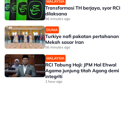
MALAYSIA
Transformasi TH berjaya, syor RCI
dilaksana
46 minutes ago
DUNIA
Turkiye nafi pakatan pertahanan
Mekah sasar Iran
56 minutes ago
MALAYSIA
RCI Tabung Haji: JPM Hal Ehwal
Agama junjung titah Agong demi
integriti
1 hour ago