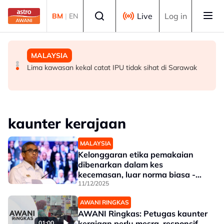
Skip to main content
Select language
Live
Log in
BM
|
EN
DUNIA
DUNIA
MALAYSIA
Keadaan Joe Biden makin lemah, kanser prostat
19 mayat ditemukan dalam runtuhan bangunan musnah
Lima kawasan kekal catat IPU tidak sihat di Sarawak
merebak ke tulang
di Gaza
kaunter kerajaan
MALAYSIA
Kelonggaran etika pemakaian
dibenarkan dalam kes
kecemasan, luar norma biasa -
KSN
11/12/2025
AWANI RINGKAS
AWANI Ringkas: Petugas kaunter
kerajaan perlu mesra, responsif
01:00