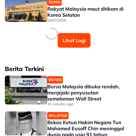
DUNIA
Rakyat Malaysia maut ditikam di
Korea Selatan
26/07/2026
Lihat Lagi
Berita Terkini
BISNES
Bursa Malaysia dibuka rendah,
menjejaki penyusutan
semalaman Wall Street
41 minutes ago
MALAYSIA
Bekas Ketua Hakim Negara Tun
Mohamed Eusoff Chin meninggal
dunia pada usia 91 tahun