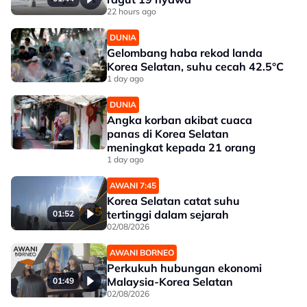
22 hours ago
DUNIA
Gelombang haba rekod landa
Korea Selatan, suhu cecah 42.5°C
1 day ago
DUNIA
Angka korban akibat cuaca
panas di Korea Selatan
meningkat kepada 21 orang
1 day ago
AWANI 7:45
Korea Selatan catat suhu
tertinggi dalam sejarah
01:52
02/08/2026
AWANI BORNEO
Perkukuh hubungan ekonomi
Malaysia-Korea Selatan
01:49
02/08/2026