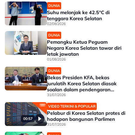
DUNIA
Suhu melonjak ke 42.5°C di
tenggara Korea Selatan
02/08/2026
DUNIA
Pemangku Ketua Peguam
Negara Korea Selatan tawar diri
letak jawatan
01/08/2026
DUNIA
Bekas Presiden KFA, bekas
jurulatih Korea Selatan diasak
soalan dalam pendengaran
Parlimen
31/07/2026
VIDEO TERKINI & POPULAR
Pelabur di Korea Selatan protes di
hadapan bangunan Parlimen
00:57
31/07/2026