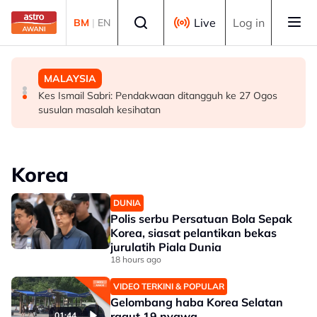
Skip to main content
Select language
Live
Log in
BM
|
EN
BISNES
MALAYSIA
MALAYSIA
Bursa Malaysia dibuka rendah, menjejaki penyusutan
Bekas Ketua Hakim Negara Tun Mohamed Eusoff Chin
Kes Ismail Sabri: Pendakwaan ditangguh ke 27 Ogos
semalaman Wall Street
meninggal dunia pada usia 91 tahun
susulan masalah kesihatan
Korea
DUNIA
Polis serbu Persatuan Bola Sepak
Korea, siasat pelantikan bekas
jurulatih Piala Dunia
18 hours ago
VIDEO TERKINI & POPULAR
Gelombang haba Korea Selatan
ragut 19 nyawa
01:44