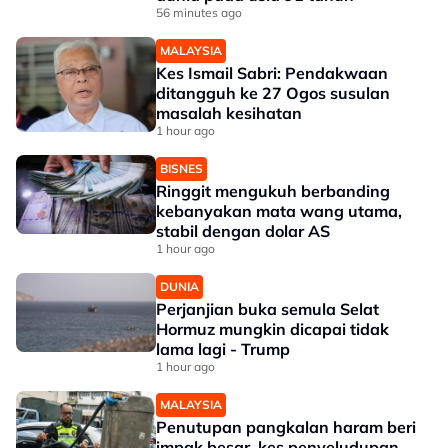
56 minutes ago
MALAYSIA
Kes Ismail Sabri: Pendakwaan
ditangguh ke 27 Ogos susulan
masalah kesihatan
1 hour ago
BISNES
Ringgit mengukuh berbanding
kebanyakan mata wang utama,
stabil dengan dolar AS
1 hour ago
DUNIA
Perjanjian buka semula Selat
Hormuz mungkin dicapai tidak
lama lagi - Trump
1 hour ago
MALAYSIA
Penutupan pangkalan haram beri
impak besar, kes penyeludupan