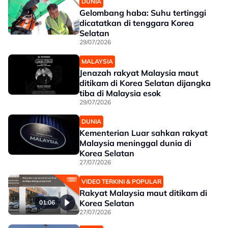
DUNIA
Gelombang haba: Suhu tertinggi
dicatatkan di tenggara Korea
Selatan
29/07/2026
MALAYSIA
Jenazah rakyat Malaysia maut
ditikam di Korea Selatan dijangka
tiba di Malaysia esok
29/07/2026
DUNIA
Kementerian Luar sahkan rakyat
Malaysia meninggal dunia di
Korea Selatan
27/07/2026
VIDEO TERKINI & POPULAR
Rakyat Malaysia maut ditikam di
Korea Selatan
01:06
27/07/2026