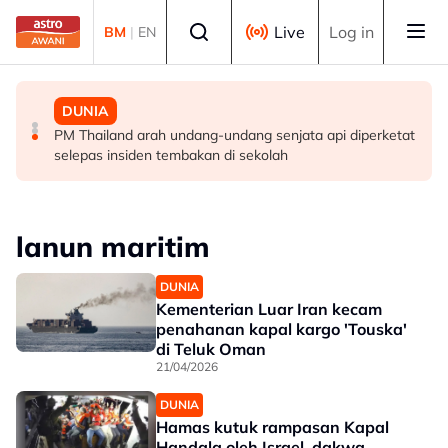
Skip to main content
Select language
Live
Log in
BM
|
EN
MALAYSIA
MALAYSIA
DUNIA
Berita tempatan pilihan sepanjang hari ini
Pengacara, ahli perniagaan ditahan bantu siasatan
PM Thailand arah undang-undang senjata api diperketat
audio siar sentuh isu sensitiviti agama
selepas insiden tembakan di sekolah
lanun maritim
DUNIA
Kementerian Luar Iran kecam
penahanan kapal kargo 'Touska'
di Teluk Oman
21/04/2026
DUNIA
Hamas kutuk rampasan Kapal
Handala oleh Israel, dakwa