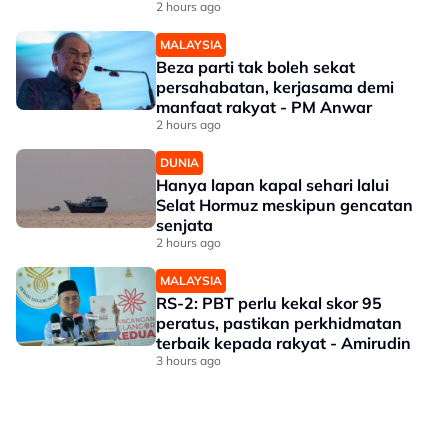
sekolah
2 hours ago
MALAYSIA
Beza parti tak boleh sekat
persahabatan, kerjasama demi
manfaat rakyat - PM Anwar
2 hours ago
DUNIA
Hanya lapan kapal sehari lalui
Selat Hormuz meskipun gencatan
senjata
2 hours ago
MALAYSIA
RS-2: PBT perlu kekal skor 95
peratus, pastikan perkhidmatan
terbaik kepada rakyat - Amirudin
3 hours ago