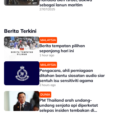
sebagai lanun maritim
27/07/2025
Berita Terkini
MALAYSIA
Berita tempatan pilihan
sepanjang hari ini
1 hour ago
MALAYSIA
Pengacara, ahli perniagaan
ditahan bantu siasatan audio siar
sentuh isu sensitiviti agama
2 hours ago
DUNIA
PM Thailand arah undang-
undang senjata api diperketat
selepas insiden tembakan di