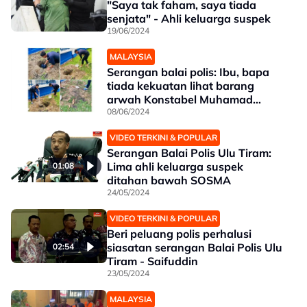
"Saya tak faham, saya tiada
senjata" - Ahli keluarga suspek
19/06/2024
MALAYSIA
Serangan balai polis: Ibu, bapa
tiada kekuatan lihat barang
arwah Konstabel Muhamad
Syafiq
08/06/2024
VIDEO TERKINI & POPULAR
Serangan Balai Polis Ulu Tiram:
Lima ahli keluarga suspek
01:08
ditahan bawah SOSMA
24/05/2024
VIDEO TERKINI & POPULAR
Beri peluang polis perhalusi
siasatan serangan Balai Polis Ulu
02:54
Tiram - Saifuddin
23/05/2024
MALAYSIA