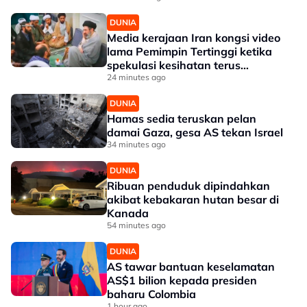
DUNIA
Media kerajaan Iran kongsi video
lama Pemimpin Tertinggi ketika
spekulasi kesihatan terus
memuncak
24 minutes ago
DUNIA
Hamas sedia teruskan pelan
damai Gaza, gesa AS tekan Israel
34 minutes ago
DUNIA
Ribuan penduduk dipindahkan
akibat kebakaran hutan besar di
Kanada
54 minutes ago
DUNIA
AS tawar bantuan keselamatan
AS$1 bilion kepada presiden
baharu Colombia
1 hour ago