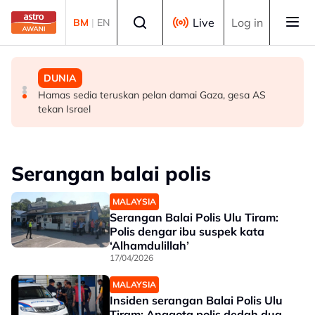
Skip to main content
Select language
Live
Log in
BM
|
EN
DUNIA
DUNIA
DUNIA
Taufan Dolphin landa Okinawa, China bersiap sedia
Media kerajaan Iran kongsi video lama Pemimpin
Hamas sedia teruskan pelan damai Gaza, gesa AS
hadapi impak ribut
Tertinggi ketika spekulasi kesihatan terus memuncak
tekan Israel
Serangan balai polis
MALAYSIA
Serangan Balai Polis Ulu Tiram:
Polis dengar ibu suspek kata
‘Alhamdulillah’
17/04/2026
MALAYSIA
Insiden serangan Balai Polis Ulu
Tiram: Anggota polis dedah dua