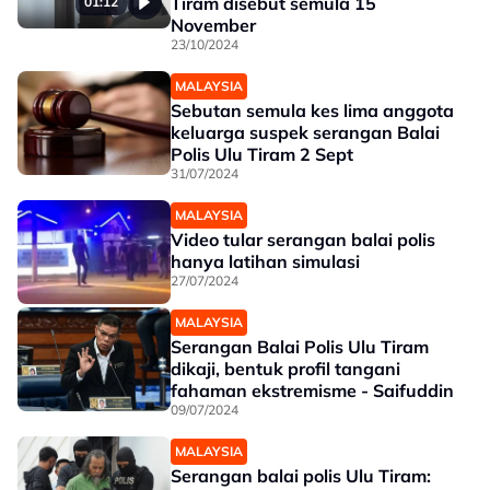
Tiram disebut semula 15
01:12
November
23/10/2024
MALAYSIA
Sebutan semula kes lima anggota
keluarga suspek serangan Balai
Polis Ulu Tiram 2 Sept
31/07/2024
MALAYSIA
Video tular serangan balai polis
hanya latihan simulasi
27/07/2024
MALAYSIA
Serangan Balai Polis Ulu Tiram
dikaji, bentuk profil tangani
fahaman ekstremisme - Saifuddin
09/07/2024
MALAYSIA
Serangan balai polis Ulu Tiram: