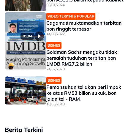
08/01/2024
VIDEO TERKINI & POPULAR
Cagamas muktamadkan terbitan
bon ringgit terbesar
14/08/2022
01:04
BISNES
Goldman Sachs mengaku tidak
bersalah tuduhan terbitan bon
1MDB RM27.2 bilion
24/02/2020
BISNES
Pemansuhan tol akan beri impak
ke atas RM53 bilion sukuk, bon
jalan tol - RAM
18/05/2018
Berita Terkini