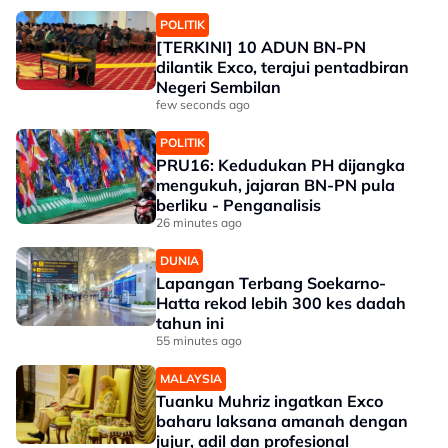
POLITIK
[TERKINI] 10 ADUN BN-PN
dilantik Exco, terajui pentadbiran
Negeri Sembilan
few seconds ago
POLITIK
PRU16: Kedudukan PH dijangka
mengukuh, jajaran BN-PN pula
berliku - Penganalisis
26 minutes ago
DUNIA
Lapangan Terbang Soekarno-
Hatta rekod lebih 300 kes dadah
tahun ini
55 minutes ago
MALAYSIA
Tuanku Muhriz ingatkan Exco
baharu laksana amanah dengan
jujur, adil dan profesional