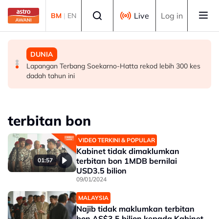
Skip to main content
Select language
Live
Log in
BM
|
EN
POLITIK
POLITIK
DUNIA
[TERKINI] 10 ADUN BN-PN dilantik Exco, terajui
PRU16: Kedudukan PH dijangka mengukuh, jajaran BN-
Lapangan Terbang Soekarno-Hatta rekod lebih 300 kes
pentadbiran Negeri Sembilan
PN pula berliku - Penganalisis
dadah tahun ini
terbitan bon
VIDEO TERKINI & POPULAR
Kabinet tidak dimaklumkan
terbitan bon 1MDB bernilai
01:57
USD3.5 bilion
09/01/2024
MALAYSIA
Najib tidak maklumkan terbitan
bon AS$3.5 bilion kepada Kabinet