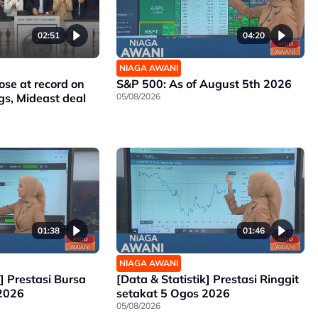
02:51
04:20
NIAGA AWANI
ose at record on
S&P 500: As of August 5th 2026
gs, Mideast deal
05/08/2026
01:38
01:46
NIAGA AWANI
k] Prestasi Bursa
[Data & Statistik] Prestasi Ringgit
 2026
setakat 5 Ogos 2026
05/08/2026