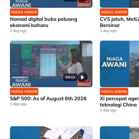
NIAGA AWANI
NIAGA AWANI
Nomad digital buka peluang
CVS jatuh, MetL
ekonomi baharu
Bersinar
1 day ago
1 day ago
04:11
NIAGA AWANI
NIAGA AWANI
S&P 500: As of August 6th 2026
Xi percepat age
1 day ago
teknologi China
1 day ago