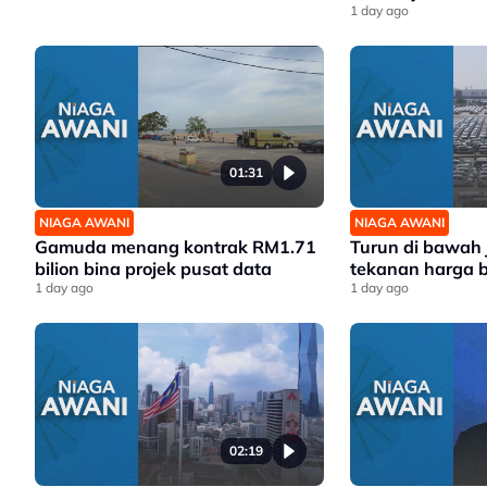
1 day ago
01:31
NIAGA AWANI
NIAGA AWANI
Gamuda menang kontrak RM1.71
Turun di bawah
bilion bina projek pusat data
tekanan harga 
1 day ago
1 day ago
02:19