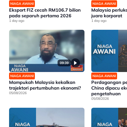
NIAGA AWANI
NIAGA AWANI
Eksport FIZ cecah RM106.7 bilion
Malaysia perluk
pada separuh pertama 2026
juara korporat
1 day ago
1 day ago
09:39
NIAGA AWANI
NIAGA AWANI
Mampukah Malaysia kekalkan
Perdagangan p
trajektori pertumbuhan ekonomi?
China dipacu e
05/08/2026
pengetahuan
05/08/2026