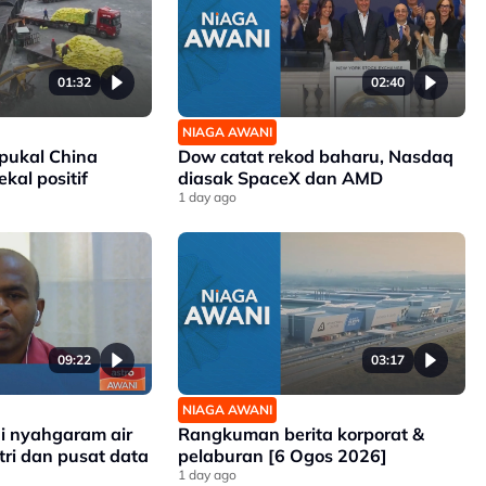
01:32
02:40
NIAGA AWANI
 pukal China
Dow catat rekod baharu, Nasdaq
kal positif
diasak SpaceX dan AMD
1 day ago
09:22
03:17
NIAGA AWANI
gi nyahgaram air
Rangkuman berita korporat &
tri dan pusat data
pelaburan [6 Ogos 2026]
1 day ago