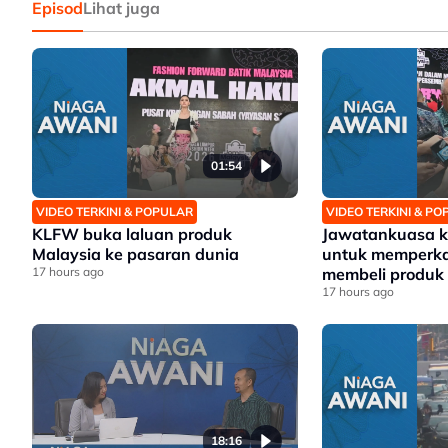
Episod
Lihat juga
01:54
VIDEO TERKINI & POPULAR
VIDEO TERKINI & P
KLFW buka laluan produk
Jawatankuasa k
Malaysia ke pasaran dunia
untuk memperk
17 hours ago
membeli produk
17 hours ago
18:16