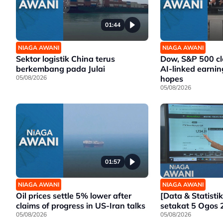
01:44
NIAGA AWANI
NIAGA AWANI
Sektor logistik China terus
Dow, S&P 500 cl
berkembang pada Julai
AI-linked earnin
05/08/2026
hopes
05/08/2026
01:57
NIAGA AWANI
NIAGA AWANI
Oil prices settle 5% lower after
[Data & Statisti
claims of progress in US-Iran talks
setakat 5 Ogos
05/08/2026
05/08/2026