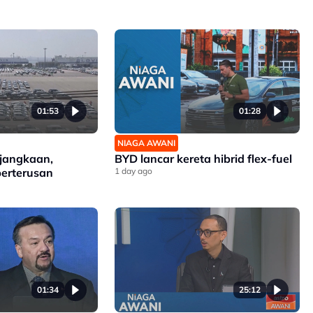
01:53
01:28
NIAGA AWANI
 jangkaan,
BYD lancar kereta hibrid flex-fuel
berterusan
1 day ago
01:34
25:12