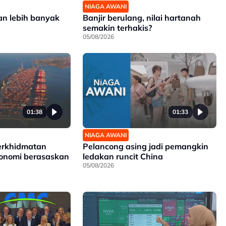
NIAGA AWANI
an lebih banyak
Banjir berulang, nilai hartanah
semakin terhakis?
05/08/2026
01:38
01:33
NIAGA AWANI
erkhidmatan
Pelancong asing jadi pemangkin
konomi berasaskan
ledakan runcit China
05/08/2026