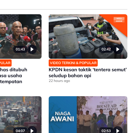
01:43
02:42
OPULAR
VIDEO TERKINI & POPULAR
has ditubuh
KPDN kesan taktik ‘tentera semut’
asa usaha
seludup bahan api
 tempatan
22 hours ago
04:07
02:53