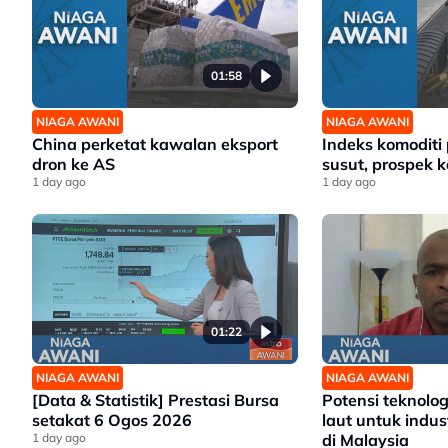
01:58
NIAGA AWANI
NIAGA AWANI
China perketat kawalan eksport
Indeks komoditi
dron ke AS
susut, prospek ke
1 day ago
1 day ago
01:22
NIAGA AWANI
NIAGA AWANI
[Data & Statistik] Prestasi Bursa
Potensi teknolo
setakat 6 Ogos 2026
laut untuk indus
1 day ago
di Malaysia