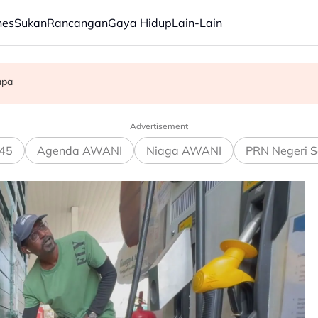
nes
Sukan
Rancangan
Gaya Hidup
Lain-Lain
 akhir Piala ASEAN
apa
am ikan
Advertisement
45
Agenda AWANI
Niaga AWANI
PRN Negeri S