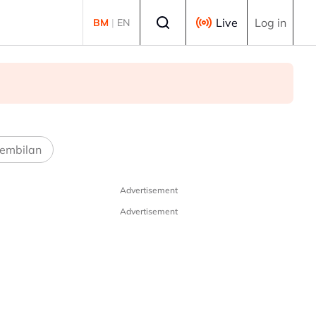
Select language
Live
Log in
BM
|
EN
embilan
Advertisement
Advertisement