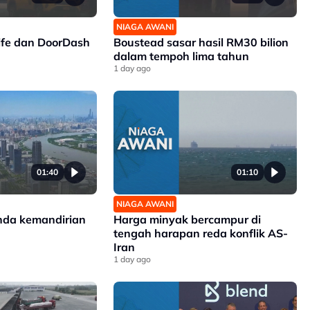
NIAGA AWANI
ife dan DoorDash
Boustead sasar hasil RM30 bilion
dalam tempoh lima tahun
1 day ago
01:40
01:10
NIAGA AWANI
nda kemandirian
Harga minyak bercampur di
tengah harapan reda konflik AS-
Iran
1 day ago