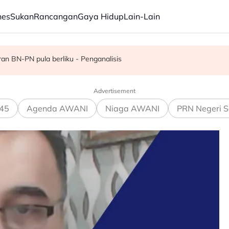
nes
Sukan
Rancangan
Gaya Hidup
Lain-Lain
 pentadbiran Negeri Sembilan
n BN-PN pula berliku - Penganalisis
ang Malaysia Airlines
Advertisement
45
Agenda AWANI
Niaga AWANI
PRN Negeri S