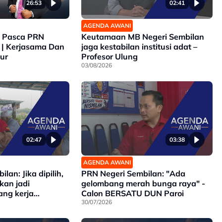
26:53
02:41
AGENDA AWANI
 Pasca PRN
Keutamaan MB Negeri Sembilan
 | Kerjasama Dan
jaga kestabilan institusi adat –
sur
Profesor Ulung
03/08/2026
02:47
03:38
AGENDA AWANI
lan: Jika dipilih,
PRN Negeri Sembilan: "Ada
kan jadi
gelombang merah bunga raya" -
ang kerja
Calon BERSATU DUN Paroi
on PH DUN Paroi
30/07/2026