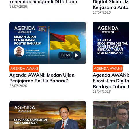
kehendak pengundi DUN Labu
Digital Global,
28/07/2026
Kerjasama Anta
Penting?
27/07/2026
27:50
AGENDA AWANI
AGENDA AWANI
Agenda AWANI: Medan Ujian
Agenda AWANI:
Penjajaran Politik Baharu?
Ekosistem Digit
27/07/2026
Berdaya Tahan 
23/07/2026