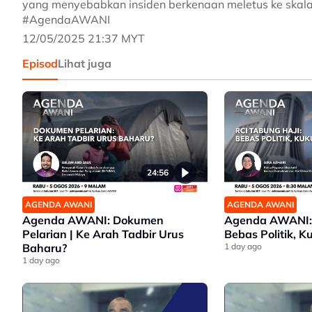
yang menyebabkan insiden berkenaan meletus ke skala 
#AgendaAWANI
12/05/2025 21:37 MYT
Episod
Lihat juga
24:56
AGENDA AWANI
AGENDA AWANI
Agenda AWANI: Dokumen
Agenda AWANI: 
Pelarian | Ke Arah Tadbir Urus
Bebas Politik, K
Baharu?
1 day ago
1 day ago