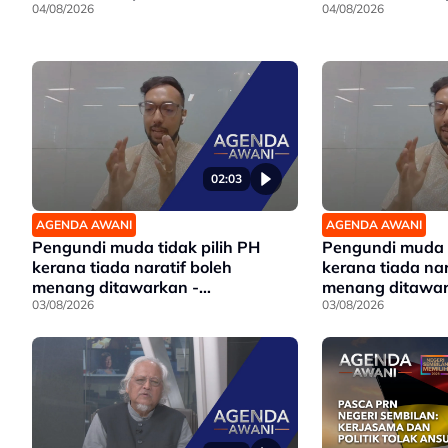
04/08/2026
04/08/2026
02:03
AGENDA AWANI
AGENDA AWANI
Pengundi muda tidak pilih PH
Pengundi muda t
kerana tiada naratif boleh
kerana tiada nar
menang ditawarkan -
menang ditawar
Penganalisis
03/08/2026
Penganalisis
03/08/2026