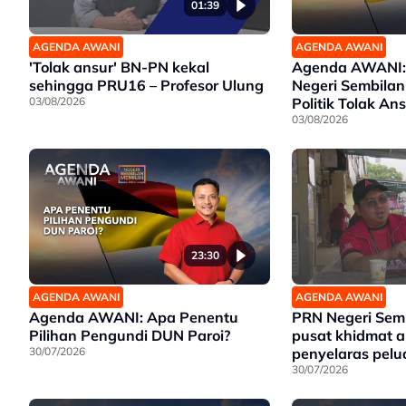
01:39
AGENDA AWANI
AGENDA AWANI
'Tolak ansur' BN-PN kekal
Agenda AWANI:
sehingga PRU16 – Profesor Ulung
Negeri Sembilan
03/08/2026
Politik Tolak An
03/08/2026
23:30
AGENDA AWANI
AGENDA AWANI
Agenda AWANI: Apa Penentu
PRN Negeri Sembi
Pilihan Pengundi DUN Paroi?
pusat khidmat a
30/07/2026
penyelaras pelu
penduduk – Cal
30/07/2026