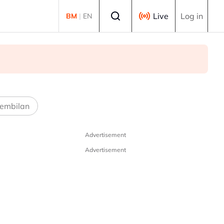
Select language
Live
Log in
BM
|
EN
embilan
Advertisement
Advertisement