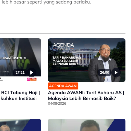
lebih besar seperti yang sedang berlaku.
27:21
26:00
AGENDA AWANI
RCI Tabung Haji |
Agenda AWANI: Tarif Baharu AS |
ukuhkan Institusi
Malaysia Lebih Bernasib Baik?
04/08/2026