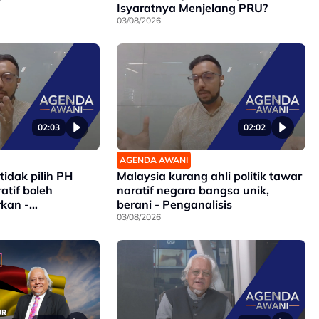
Isyaratnya Menjelang PRU?
03/08/2026
02:03
02:02
AGENDA AWANI
idak pilih PH
Malaysia kurang ahli politik tawar
atif boleh
naratif negara bangsa unik,
kan -
berani - Penganalisis
03/08/2026