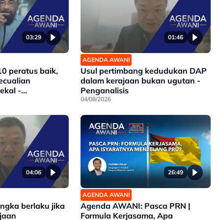
03:29
01:46
AGENDA AWANI
10 peratus baik,
Usul pertimbang kedudukan DAP
ecualian
dalam kerajaan bukan ugutan -
ekal -
Penganalisis
04/08/2026
04:06
26:49
AGENDA AWANI
angka berlaku jika
Agenda AWANI: Pasca PRN |
jaan
Formula Kerjasama, Apa