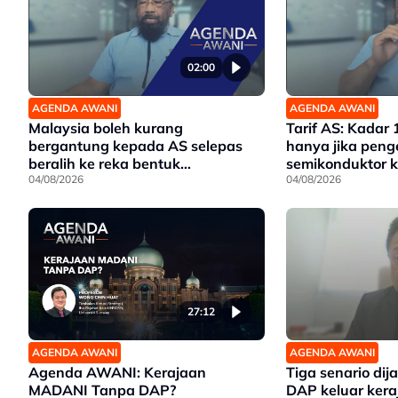
02:00
AGENDA AWANI
AGENDA AWANI
Malaysia boleh kurang
Tarif AS: Kadar 
bergantung kepada AS selepas
hanya jika peng
beralih ke reka bentuk
semikonduktor k
semikonduktor - Penganalisis
04/08/2026
Penganalisis
04/08/2026
27:12
AGENDA AWANI
AGENDA AWANI
Agenda AWANI: Kerajaan
Tiga senario dij
MADANI Tanpa DAP?
DAP keluar kera