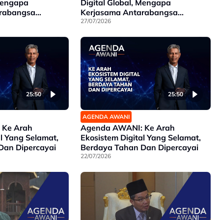
 Mengapa
Digital Global, Mengapa
rabangsa
Kerjasama Antarabangsa
Penting?
27/07/2026
25:50
25:50
AGENDA AWANI
 Ke Arah
Agenda AWANI: Ke Arah
al Yang Selamat,
Ekosistem Digital Yang Selamat,
Dan Dipercayai
Berdaya Tahan Dan Dipercayai
22/07/2026