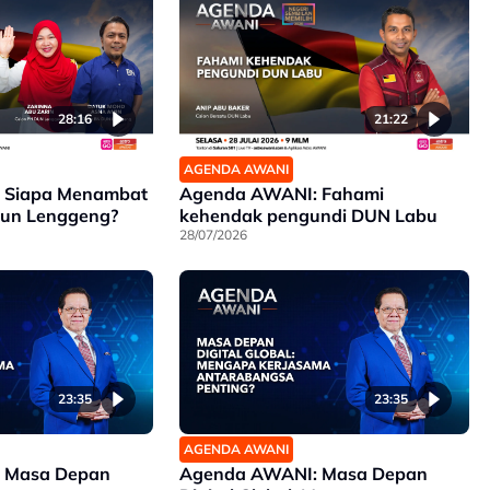
28:16
21:22
AGENDA AWANI
 Siapa Menambat
Agenda AWANI: Fahami
Dun Lenggeng?
kehendak pengundi DUN Labu
28/07/2026
23:35
23:35
AGENDA AWANI
 Masa Depan
Agenda AWANI: Masa Depan