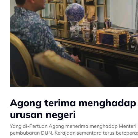
Agong terima menghadap 
urusan negeri
Yang di-Pertuan Agong menerima menghadap Menteri Be
pembubaran DUN. Kerajaan sementara terus beroperasi