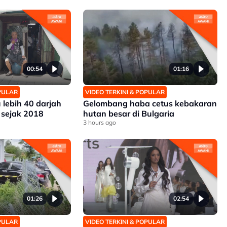
00:54
01:16
OPULAR
VIDEO TERKINI & POPULAR
 lebih 40 darjah
Gelombang haba cetus kebakaran
 sejak 2018
hutan besar di Bulgaria
3 hours ago
01:26
02:54
OPULAR
VIDEO TERKINI & POPULAR