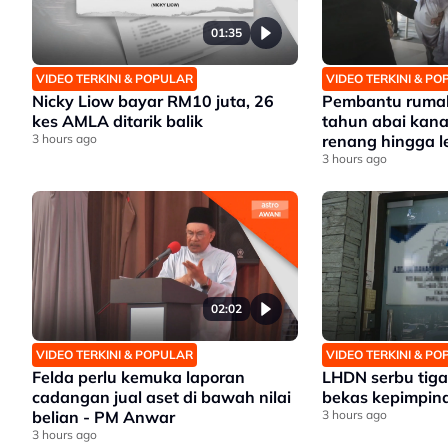
01:35
VIDEO TERKINI & POPULAR
VIDEO TERKINI & P
Nicky Liow bayar RM10 juta, 26
Pembantu rumah
kes AMLA ditarik balik
tahun abai kana
3 hours ago
renang hingga 
3 hours ago
02:02
VIDEO TERKINI & POPULAR
VIDEO TERKINI & P
Felda perlu kemuka laporan
LHDN serbu tiga 
cadangan jual aset di bawah nilai
bekas kepimpina
belian - PM Anwar
3 hours ago
3 hours ago