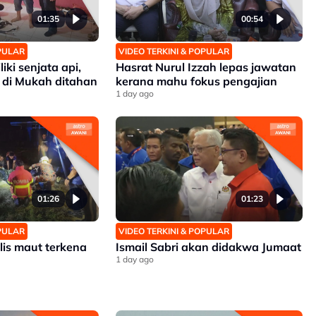
01:35
00:54
OPULAR
VIDEO TERKINI & POPULAR
iki senjata api,
Hasrat Nurul Izzah lepas jawatan
 di Mukah ditahan
kerana mahu fokus pengajian
1 day ago
01:26
01:23
OPULAR
VIDEO TERKINI & POPULAR
lis maut terkena
Ismail Sabri akan didakwa Jumaat
1 day ago