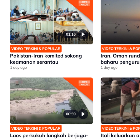
01:16
VIDEO TERKINI & POPULAR
VIDEO TERKINI & P
Pakistan-Iran komited sokong
Iran, Oman run
keamanan serantau
baharu penguru
1 day ago
1 day ago
00:59
VIDEO TERKINI & POPULAR
VIDEO TERKINI & P
Laos perkukuh langkah berjaga-
Itali keluarkan