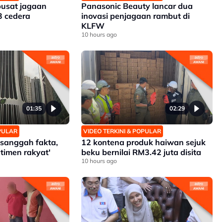
pusat jagaan
Panasonic Beauty lancar dua
3 cedera
inovasi penjagaan rambut di
KLFW
10 hours ago
01:35
02:29
OPULAR
VIDEO TERKINI & POPULAR
h sanggah fakta,
12 kontena produk haiwan sejuk
timen rakyat'
beku bernilai RM3.42 juta disita
10 hours ago