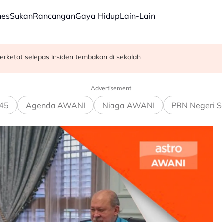
nes
Sukan
Rancangan
Gaya Hidup
Lain-Lain
erketat selepas insiden tembakan di sekolah
satan audio siar sentuh isu sensitiviti agama
Advertisement
45
Agenda AWANI
Niaga AWANI
PRN Negeri S