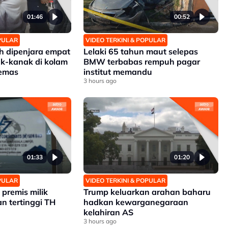
01:46
00:52
OPULAR
VIDEO TERKINI & POPULAR
 dipenjara empat
Lelaki 65 tahun maut selepas
k-kanak di kolam
BMW terbabas rempuh pagar
lemas
institut memandu
3 hours ago
01:33
01:20
OPULAR
VIDEO TERKINI & POPULAR
premis milik
Trump keluarkan arahan baharu
n tertinggi TH
hadkan kewarganegaraan
kelahiran AS
3 hours ago