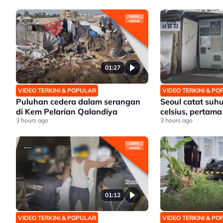
01:27
VIDEO TERKINI & POPULAR
VIDEO TERKINI & P
Puluhan cedera dalam serangan
Seoul catat suhu
di Kem Pelarian Qalandiya
celsius, pertama
3 hours ago
3 hours ago
01:12
VIDEO TERKINI & POPULAR
VIDEO TERKINI & P