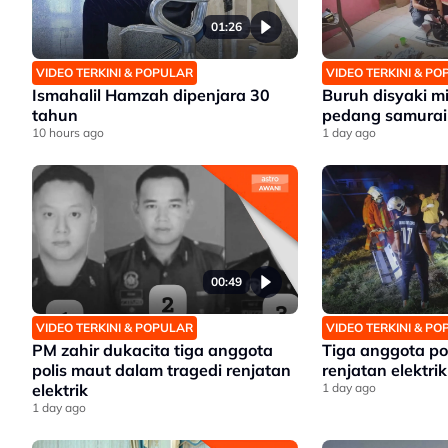
01:26
VIDEO TERKINI & POPULAR
VIDEO TERKINI & P
Ismahalil Hamzah dipenjara 30
Buruh disyaki mil
tahun
pedang samurai
10 hours ago
1 day ago
00:49
VIDEO TERKINI & POPULAR
VIDEO TERKINI & P
PM zahir dukacita tiga anggota
Tiga anggota po
polis maut dalam tragedi renjatan
renjatan elektrik
elektrik
1 day ago
1 day ago