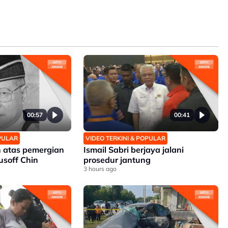
00:57
00:41
OPULAR
VIDEO TERKINI & POPULAR
 atas pemergian
Ismail Sabri berjaya jalani
soff Chin
prosedur jantung
3 hours ago