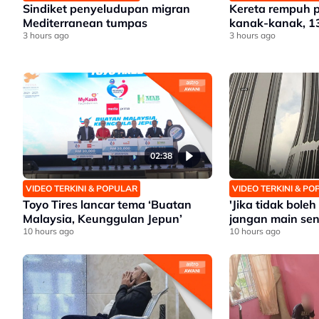
Sindiket penyeludupan migran
Kereta rempuh 
Mediterranean tumpas
kanak-kanak, 1
3 hours ago
3 hours ago
02:38
VIDEO TERKINI & POPULAR
VIDEO TERKINI & P
Toyo Tires lancar tema ‘Buatan
'Jika tidak bole
Malaysia, Keunggulan Jepun’
jangan main sen
10 hours ago
10 hours ago