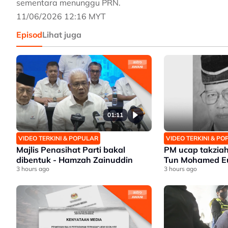
sementara menunggu PRN.
11/06/2026 12:16 MYT
Episod
Lihat juga
01:11
VIDEO TERKINI & POPULAR
VIDEO TERKINI & P
Majlis Penasihat Parti bakal
PM ucap takziah
dibentuk - Hamzah Zainuddin
Tun Mohamed Eu
3 hours ago
3 hours ago