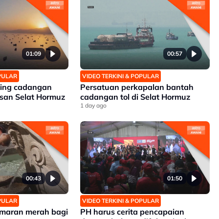
01:09
00:57
OPULAR
VIDEO TERKINI & POPULAR
ding cadangan
Persatuan perkapalan bantah
san Selat Hormuz
cadangan tol di Selat Hormuz
1 day ago
00:43
01:50
OPULAR
VIDEO TERKINI & POPULAR
 amaran merah bagi
PH harus cerita pencapaian