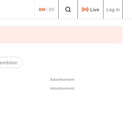
Select language
Live
Log in
BM
|
EN
embilan
Advertisement
Advertisement