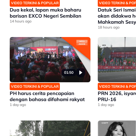
VIDEO TERKINI & POPULAR
VIDEO TERKINI & P
Dua kekal, lapan muka baharu
Datuk Seri Ismai
barisan EXCO Negeri Sembilan
akan didakwa har
14 hours ago
Mahkamah Sesy
18 hours ago
01:50
VIDEO TERKINI & POPULAR
VIDEO TERKINI & P
PH harus cerita pencapaian
PRN 2026, isyar
dengan bahasa difahami rakyat
PRU-16
1 day ago
1 day ago