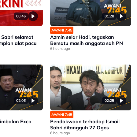
00:46
01:28
AWANI 7:45
 Sabri selamat
Azmin selar Hadi, tegaskan
implan alat pacu
Bersatu masih anggota sah PN
6 hours ago
02:06
02:25
AWANI 7:45
Timbalan Exco
Pendakwaan terhadap Ismail
Sabri ditangguh 27 Ogos
6 hours ago