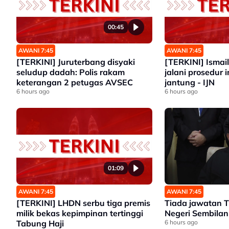
00:45
AWANI 7:45
AWANI 7:45
[TERKINI] Juruterbang disyaki
[TERKINI] Ismail
seludup dadah: Polis rakam
jalani prosedur 
keterangan 2 petugas AVSEC
jantung - IJN
6 hours ago
6 hours ago
01:09
AWANI 7:45
AWANI 7:45
[TERKINI] LHDN serbu tiga premis
Tiada jawatan 
milik bekas kepimpinan tertinggi
Negeri Sembilan
Tabung Haji
6 hours ago