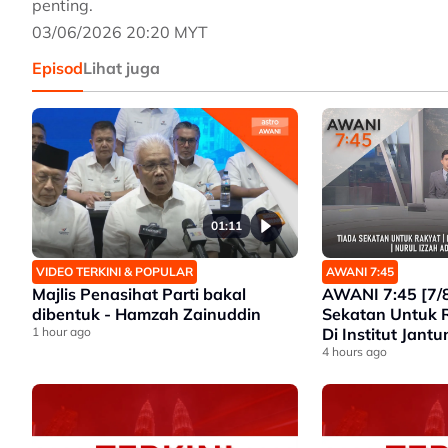
penting.
03/06/2026 20:20 MYT
Episod
Lihat juga
01:11
VIDEO TERKINI & POPULAR
AWANI 7:45
Majlis Penasihat Parti bakal
AWANI 7:45 [7/8
dibentuk - Hamzah Zainuddin
Sekatan Untuk 
1 hour ago
Di Institut Jant
Izzah Ada Penga
4 hours ago
Tangkapan