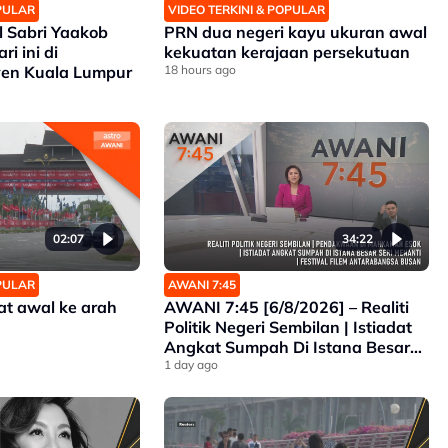
OPULAR
VIDEO TERKINI & POPULAR
l Sabri Yaakob
PRN dua negeri kayu ukuran awal
i ini di
kekuatan kerajaan persekutuan
en Kuala Lumpur
18 hours ago
02:07
34:22
OPULAR
AWANI 7:45
at awal ke arah
AWANI 7:45 [6/8/2026] – Realiti
Politik Negeri Sembilan | Istiadat
Angkat Sumpah Di Istana Besar
Seri Menanti | Pendakwaan Di
1 day ago
Mahkamah Esok | Festival Filem
Antarabangsa Busan