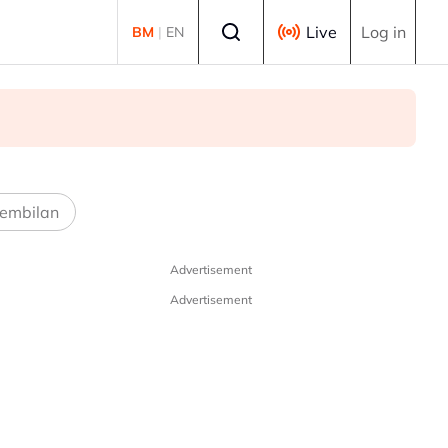
Select language
Live
Log in
BM
|
EN
embilan
Advertisement
Advertisement