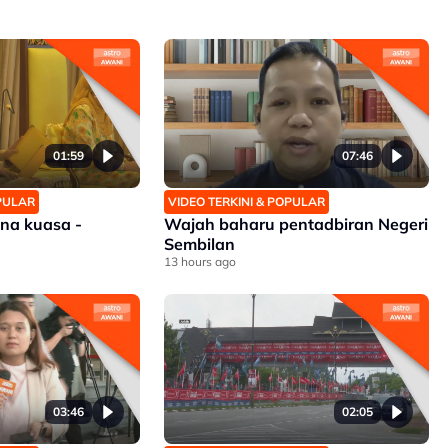
01:59
07:46
OPULAR
VIDEO TERKINI & POPULAR
na kuasa -
Wajah baharu pentadbiran Negeri
Sembilan
13 hours ago
03:46
02:05