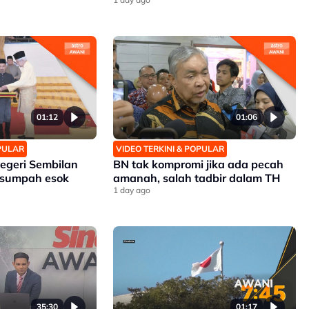
01:12
01:06
OPULAR
VIDEO TERKINI & POPULAR
egeri Sembilan
BN tak kompromi jika ada pecah
 sumpah esok
amanah, salah tadbir dalam TH
1 day ago
35:30
01:17