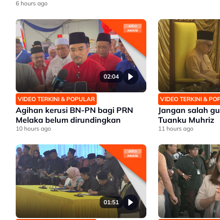
6 hours ago
02:04
VIDEO TERKINI & POPULAR
VIDEO TERKINI & P
Agihan kerusi BN-PN bagi PRN
Jangan salah gu
Melaka belum dirundingkan
Tuanku Muhriz
10 hours ago
11 hours ago
01:51