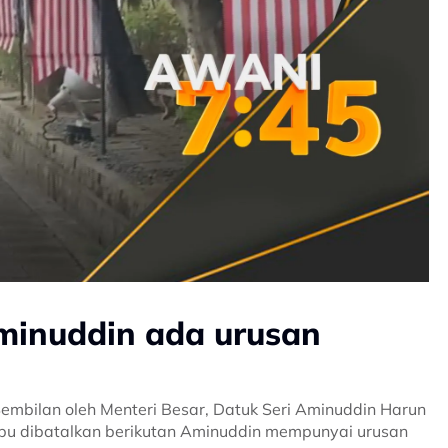
minuddin ada urusan
embilan oleh Menteri Besar, Datuk Seri Aminuddin Harun
abu dibatalkan berikutan Aminuddin mempunyai urusan