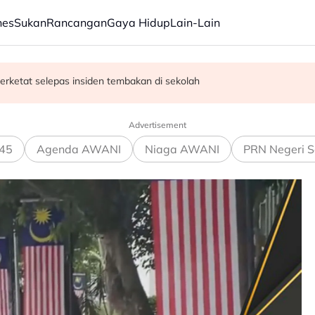
nes
Sukan
Rancangan
Gaya Hidup
Lain-Lain
erketat selepas insiden tembakan di sekolah
satan audio siar sentuh isu sensitiviti agama
Advertisement
45
Agenda AWANI
Niaga AWANI
PRN Negeri S