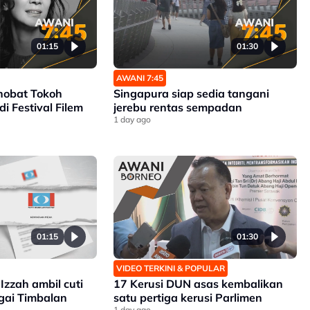
01:15
01:30
AWANI 7:45
inobat Tokoh
Singapura siap sedia tangani
di Festival Filem
jerebu rentas sempadan
1 day ago
01:15
01:30
VIDEO TERKINI & POPULAR
Izzah ambil cuti
17 Kerusi DUN asas kembalikan
gai Timbalan
satu pertiga kerusi Parlimen
1 day ago