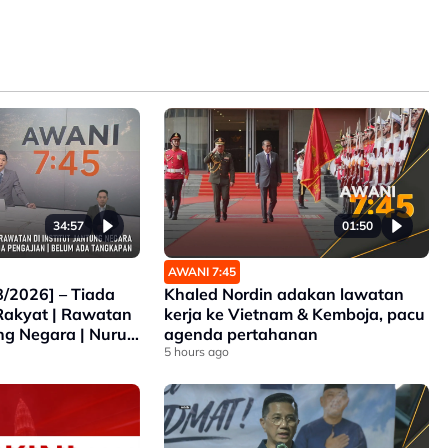
34:57
01:50
AWANI 7:45
/2026] – Tiada
Khaled Nordin adakan lawatan
Rakyat | Rawatan
kerja ke Vietnam & Kemboja, pacu
ung Negara | Nurul
agenda pertahanan
jian | Belum Ada
5 hours ago