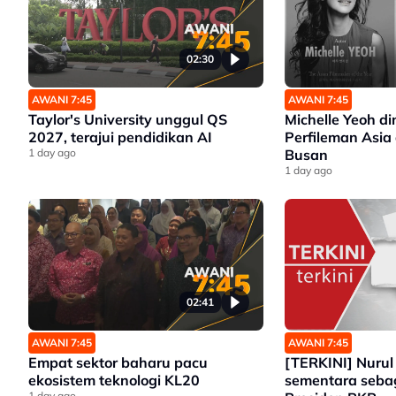
02:30
AWANI 7:45
AWANI 7:45
Taylor's University unggul QS
Michelle Yeoh d
2027, terajui pendidikan AI
Perfileman Asia 
1 day ago
Busan
1 day ago
02:41
AWANI 7:45
AWANI 7:45
Empat sektor baharu pacu
[TERKINI] Nurul 
ekosistem teknologi KL20
sementara seba
1 day ago