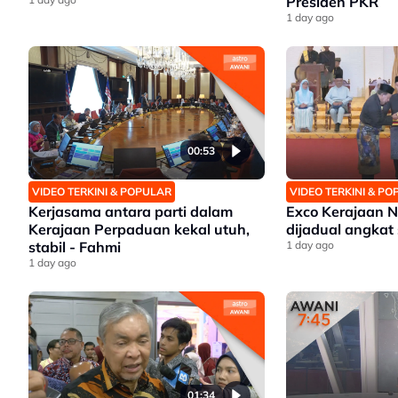
Presiden PKR
1 day ago
00:53
VIDEO TERKINI & POPULAR
VIDEO TERKINI & P
Kerjasama antara parti dalam
Exco Kerajaan N
Kerajaan Perpaduan kekal utuh,
dijadual angkat
stabil - Fahmi
1 day ago
1 day ago
01:34