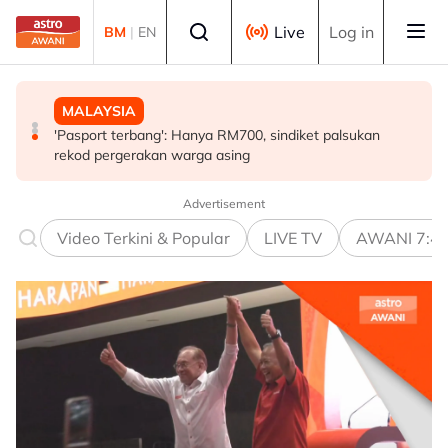
Skip to main content
Select language
Live
Log in
BM
|
EN
DUNIA
MALAYSIA
MALAYSIA
7 maut, 15 cedera dalam insiden tembakan di sekolah
LHDN mula siasatan terhadap individu dikenal pasti
'Pasport terbang': Hanya RM700, sindiket palsukan
Thailand
dalam RCI Tabung Haji
rekod pergerakan warga asing
Advertisement
Video Terkini & Popular
LIVE TV
AWANI 7:4