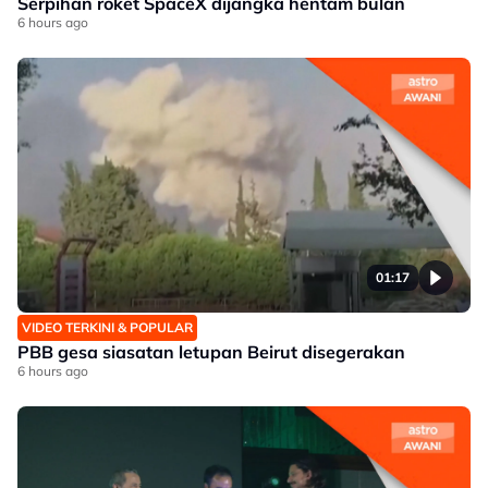
Serpihan roket SpaceX dijangka hentam bulan
6 hours ago
01:17
VIDEO TERKINI & POPULAR
PBB gesa siasatan letupan Beirut disegerakan
6 hours ago