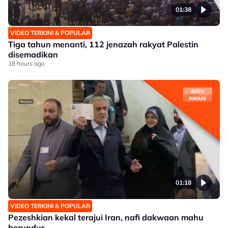
01:38
VIDEO TERKINI & POPULAR
Tiga tahun menanti, 112 jenazah rakyat Palestin
disemadikan
18 hours ago
01:18
VIDEO TERKINI & POPULAR
Pezeshkian kekal terajui Iran, nafi dakwaan mahu
berundur