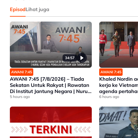
Episod
Lihat juga
34:57
AWANI 7:45
AWANI 7:45
AWANI 7:45 [7/8/2026] – Tiada
Khaled Nordin 
Sekatan Untuk Rakyat | Rawatan
kerja ke Vietna
Di Institut Jantung Negara | Nurul
agenda pertah
Izzah Ada Pengajian | Belum Ada
5 hours ago
6 hours ago
Tangkapan