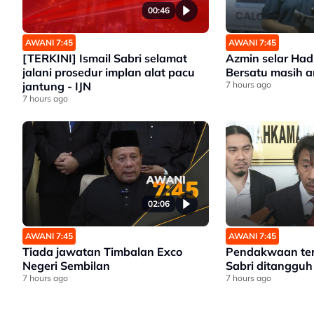
00:46
AWANI 7:45
AWANI 7:45
[TERKINI] Ismail Sabri selamat
Azmin selar Had
jalani prosedur implan alat pacu
Bersatu masih 
jantung - IJN
7 hours ago
7 hours ago
02:06
AWANI 7:45
AWANI 7:45
Tiada jawatan Timbalan Exco
Pendakwaan ter
Negeri Sembilan
Sabri ditangguh
7 hours ago
7 hours ago