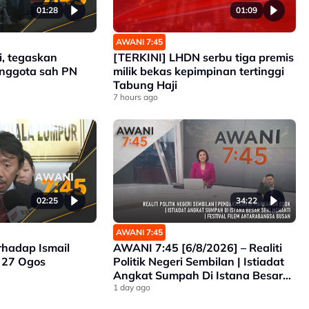
01:28
01:09
AWANI 7:45
i, tegaskan
[TERKINI] LHDN serbu tiga premis
anggota sah PN
milik bekas kepimpinan tertinggi
Tabung Haji
7 hours ago
02:25
34:22
AWANI 7:45
hadap Ismail
AWANI 7:45 [6/8/2026] – Realiti
 27 Ogos
Politik Negeri Sembilan | Istiadat
Angkat Sumpah Di Istana Besar
Seri Menanti | Pendakwaan Di
1 day ago
Mahkamah Esok | Festival Filem