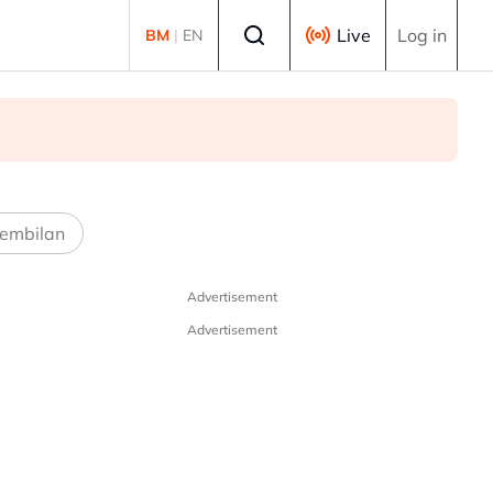
Select language
Live
Log in
BM
|
EN
embilan
Advertisement
Advertisement