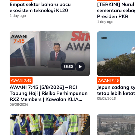
Empat sektor baharu pacu
[TERKINI] Nurul 
ekosistem teknologi KL20
sementara seba
1 day ago
Presiden PKR
1 day ago
35:30
AWANI 7:45
AWANI 7:45
AWANI 7:45 [5/8/2026] – RCI
Jepun cadang s
Tabung Haji | Risiko Perhimpunan
tetap lebih ketat
RXZ Members | Kawalan KLIA
05/08/2026
Lebih Ketat | Pelarian Myanmar
05/08/2026
Tidak Dihantar Pulang