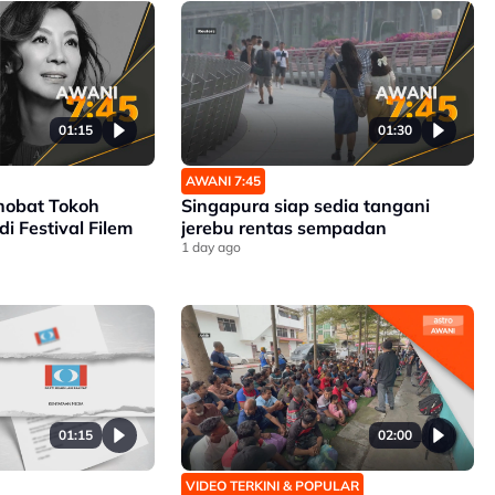
Antarabangsa Busan
01:15
01:30
AWANI 7:45
inobat Tokoh
Singapura siap sedia tangani
di Festival Filem
jerebu rentas sempadan
1 day ago
01:15
02:00
VIDEO TERKINI & POPULAR