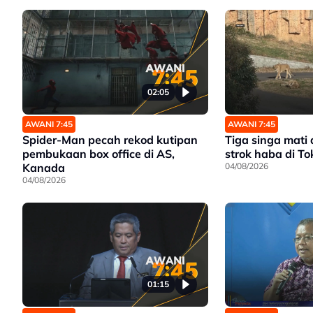
02:05
AWANI 7:45
AWANI 7:45
Spider-Man pecah rekod kutipan
Tiga singa mati 
pembukaan box office di AS,
strok haba di To
Kanada
04/08/2026
04/08/2026
01:15