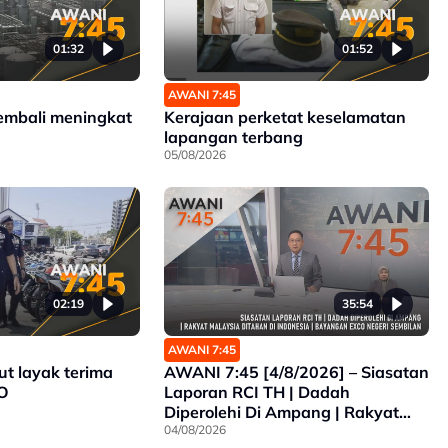
01:32
01:52
AWANI 7:45
embali meningkat
Kerajaan perketat keselamatan
lapangan terbang
05/08/2026
02:19
35:54
AWANI 7:45
ut layak terima
AWANI 7:45 [4/8/2026] – Siasatan
O
Laporan RCI TH | Dadah
Diperolehi Di Ampang | Rakyat
Malaysia Ditahan Di Indonesia |
04/08/2026