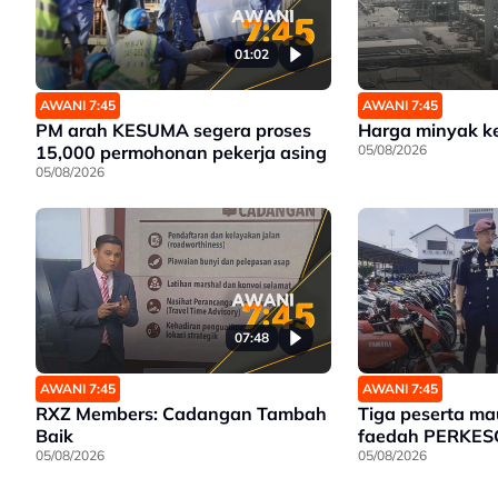
01:02
AWANI 7:45
AWANI 7:45
PM arah KESUMA segera proses
Harga minyak k
15,000 permohonan pekerja asing
05/08/2026
05/08/2026
07:48
AWANI 7:45
AWANI 7:45
RXZ Members: Cadangan Tambah
Tiga peserta ma
Baik
faedah PERKES
05/08/2026
05/08/2026