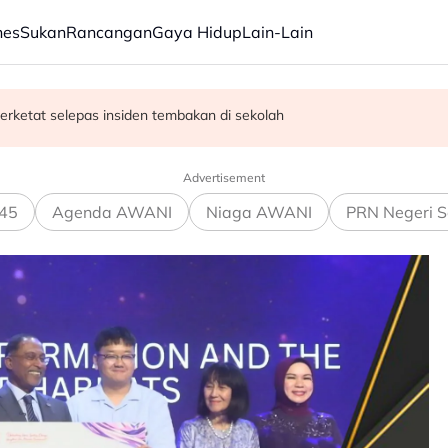
nes
Sukan
Rancangan
Gaya Hidup
Lain-Lain
erketat selepas insiden tembakan di sekolah
satan audio siar sentuh isu sensitiviti agama
Advertisement
45
Agenda AWANI
Niaga AWANI
PRN Negeri S