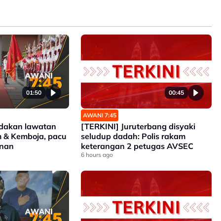
01:50
00:45
AWANI 7:45
adakan lawatan
[TERKINI] Juruterbang disyaki
m & Kemboja, pacu
seludup dadah: Polis rakam
anan
keterangan 2 petugas AVSEC
6 hours ago