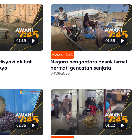
Bayangan Exco Negeri Sembilan
01:19
01:38
AWANI 7:45
disyaki akibat
Negara pengantara desak Israel
kyo
hormati gencatan senjata
04/08/2026
02:35
01:22