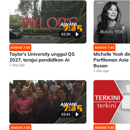
02:30
AWANI 7:45
AWANI 7:45
Taylor's University unggul QS
Michelle Yeoh d
2027, terajui pendidikan AI
Perfileman Asia 
1 day ago
Busan
1 day ago
02:41
AWANI 7:45
AWANI 7:45