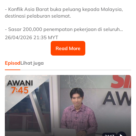
- Konflik Asia Barat buka peluang kepada Malaysia,
destinasi pelaburan selamat.
- Sasar 200,000 penempatan pekerjaan di seluruh
negara.
26/04/2026 21:35 MYT
Read More
- Iran tidak lagi fikir soal rundingan, enggan layan
Trump.
Episod
Lihat juga
- Cabaran urus ekosistem teknologi maklumat jemaah
haji.
Saksikan #AWANI745 setiap hari 7.45 malam di
saluran 501 Astro AWANI dan astroawani.com/live-tv
#AWANInews