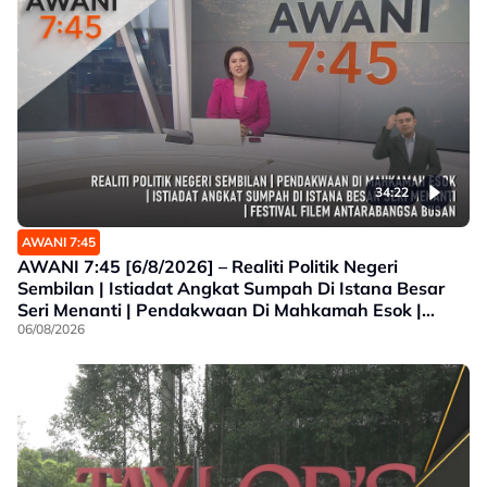
34:22
AWANI 7:45
AWANI 7:45 [6/8/2026] – Realiti Politik Negeri
Sembilan | Istiadat Angkat Sumpah Di Istana Besar
Seri Menanti | Pendakwaan Di Mahkamah Esok |
Festival Filem Antarabangsa Busan
06/08/2026