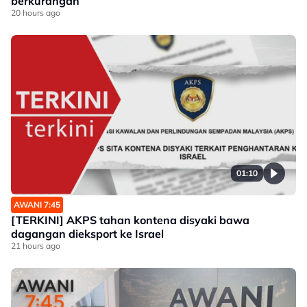
berkurangan
20 hours ago
01:10
AWANI 7:45
[TERKINI] AKPS tahan kontena disyaki bawa
dagangan dieksport ke Israel
21 hours ago