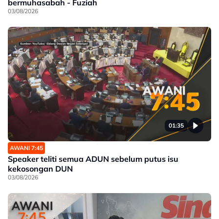
bermuhasabah - Fuziah
03/08/2026
01:35
AWANI 7:45
Speaker teliti semua ADUN sebelum putus isu
kekosongan DUN
03/08/2026