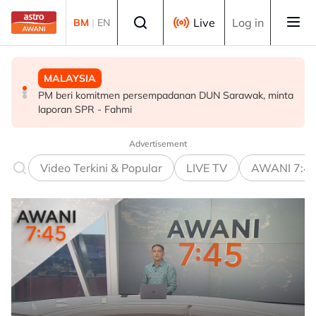
Skip to main content
Select language
Live
Log in
BM
|
EN
MALAYSIA
MALAYSIA
SUKAN
Penjualan aset Felda: Ahmad Shabery bimbang PM
PM beri komitmen persempadanan DUN Sarawak, minta
Final Masters Korea: Eksperimen berjaya, beregu
terima maklumat kurang tepat
laporan SPR - Fahmi
'scratch pair' negara muncul juara!
Advertisement
Video Terkini & Popular
LIVE TV
AWANI 7:4