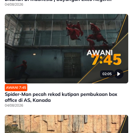
Sembilan
04/08/2026
02:05
AWANI 7:45
Spider-Man pecah rekod kutipan pembukaan box
office di AS, Kanada
04/08/2026