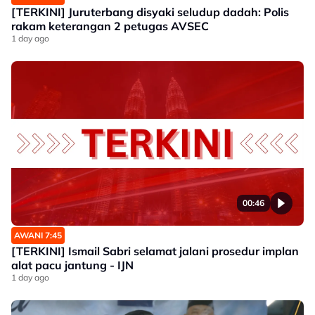
[TERKINI] Juruterbang disyaki seludup dadah: Polis
rakam keterangan 2 petugas AVSEC
1 day ago
00:46
AWANI 7:45
[TERKINI] Ismail Sabri selamat jalani prosedur implan
alat pacu jantung - IJN
1 day ago