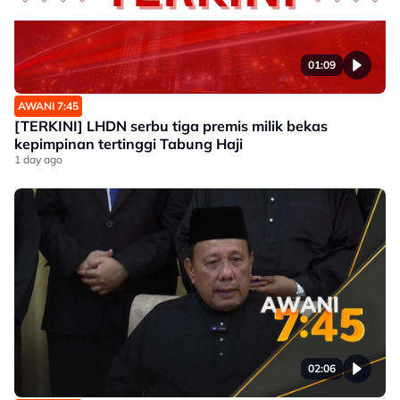
01:09
AWANI 7:45
[TERKINI] LHDN serbu tiga premis milik bekas
kepimpinan tertinggi Tabung Haji
1 day ago
02:06