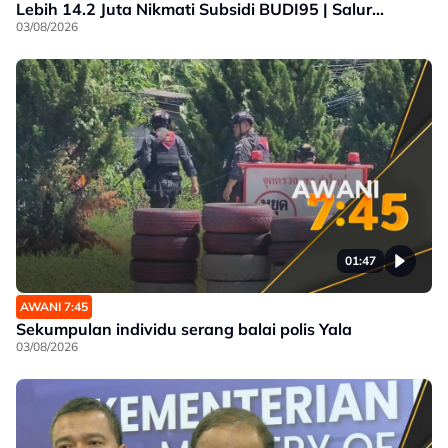
Lebih 14.2 Juta Nikmati Subsidi BUDI95 | Salur
Penjimatan Operasi
03/08/2026
01:47
AWANI 7:45
Sekumpulan individu serang balai polis Yala
03/08/2026