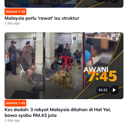
AWANI 7:45
Malaysia perlu 'rawat' isu struktur
1 day ago
01:22
AWANI 7:45
Kes dadah: 3 rakyat Malaysia ditahan di Hat Yai,
bawa syabu RM.43 juta
1 day ago