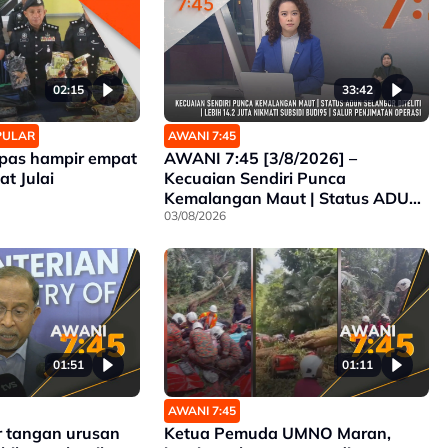
02:15
33:42
OPULAR
AWANI 7:45
mpas hampir empat
AWANI 7:45 [3/8/2026] –
t Julai
Kecuaian Sendiri Punca
Kemalangan Maut | Status ADUN
Selangor Diteliti | Lebih 14.2 Juta
03/08/2026
Nikmati Subsidi BUDI95 | Salur
Penjimatan Operasi
01:51
01:11
AWANI 7:45
r tangan urusan
Ketua Pemuda UMNO Maran,