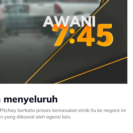
n menyeluruh
itchay berkata proses kemasukan etnik itu ke negara ini
 yang dikawal oleh agensi lain.