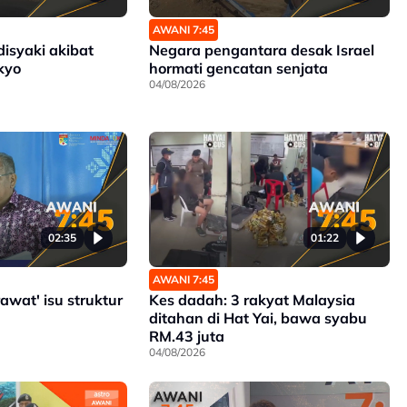
AWANI 7:45
disyaki akibat
Negara pengantara desak Israel
kyo
hormati gencatan senjata
04/08/2026
02:35
01:22
AWANI 7:45
rawat' isu struktur
Kes dadah: 3 rakyat Malaysia
ditahan di Hat Yai, bawa syabu
RM.43 juta
04/08/2026