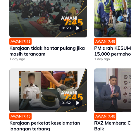
01:23
AWANI 7:45
AWANI 7:45
Kerajaan tidak hantar pulang jika
PM arah KESUMA
masih terancam
15,000 permoho
1 day ago
1 day ago
01:52
AWANI 7:45
AWANI 7:45
Kerajaan perketat keselamatan
RXZ Members: 
lapangan terbang
Baik