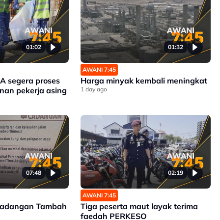
01:02
01:32
AWANI 7:45
 segera proses
Harga minyak kembali meningkat
nan pekerja asing
1 day ago
07:48
02:19
AWANI 7:45
Cadangan Tambah
Tiga peserta maut layak terima
faedah PERKESO