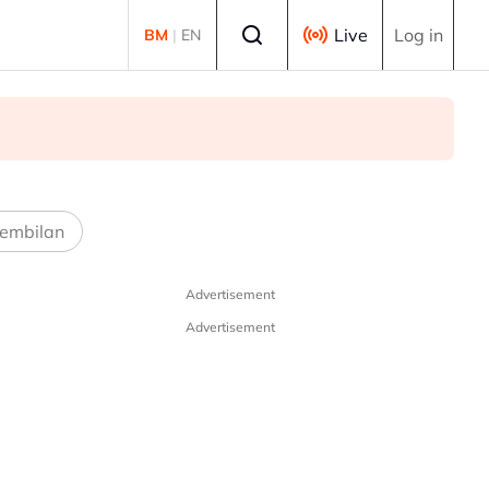
Select language
Live
Log in
BM
|
EN
embilan
Advertisement
Advertisement