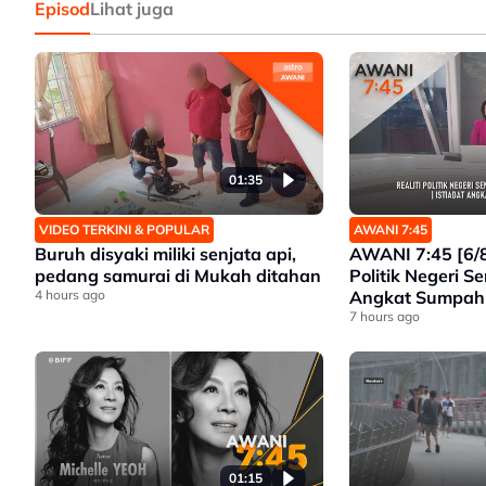
Episod
Lihat juga
01:35
VIDEO TERKINI & POPULAR
AWANI 7:45
Buruh disyaki miliki senjata api,
AWANI 7:45 [6/8
pedang samurai di Mukah ditahan
Politik Negeri Se
4 hours ago
Angkat Sumpah 
Seri Menanti | 
7 hours ago
Mahkamah Esok |
Antarabangsa 
01:15