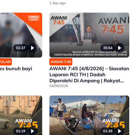
1 day ago
01:37
35:54
OPULAR
AWANI 7:45
es bunuh bayi
AWANI 7:45 [4/8/2026] – Siasatan
Laporan RCI TH | Dadah
Diperolehi Di Ampang | Rakyat
Malaysia Ditahan Di Indonesia |
04/08/2026
Bayangan Exco Negeri Sembilan
01:19
01:38