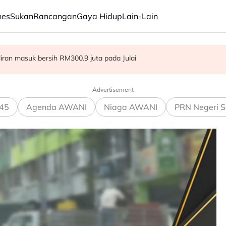
nes
Sukan
Rancangan
Gaya Hidup
Lain-Lain
ba kepada hampir 12,000
aliran masuk bersih RM300.9 juta pada Julai
dia hadapi demensia menjelang 2030 - Hanifah
Advertisement
45
Agenda AWANI
Niaga AWANI
PRN Negeri S