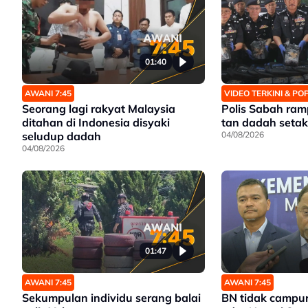
01:40
AWANI 7:45
VIDEO TERKINI & P
Seorang lagi rakyat Malaysia
Polis Sabah ra
ditahan di Indonesia disyaki
tan dadah setaka
seludup dadah
04/08/2026
04/08/2026
01:47
AWANI 7:45
AWANI 7:45
Sekumpulan individu serang balai
BN tidak campu