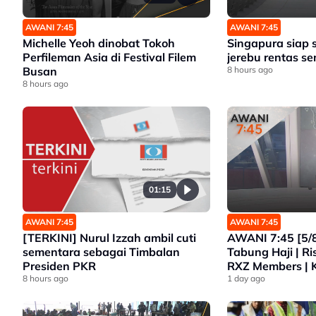
AWANI 7:45
AWANI 7:45
Michelle Yeoh dinobat Tokoh
Singapura siap 
Perfileman Asia di Festival Filem
jerebu rentas 
Busan
8 hours ago
8 hours ago
01:15
AWANI 7:45
AWANI 7:45
[TERKINI] Nurul Izzah ambil cuti
AWANI 7:45 [5/8
sementara sebagai Timbalan
Tabung Haji | R
Presiden PKR
RXZ Members | 
8 hours ago
Lebih Ketat | P
1 day ago
Tidak Dihantar 