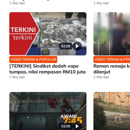
1 day ago
1 day ago
02:09
VIDEO TERKINI & POPULAR
VIDEO TERKINI & P
[TERKINI] Sindiket dadah vape
Reman remaja k
tumpas, nilai rampasan RM10 juta
dilanjut
1 day ago
1 day ago
02:05