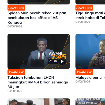
AWANI 7:45
AWANI 7:45
Spider-Man pecah rekod kutipan
Tiga singa mati 
pembukaan box office di AS,
strok haba di To
Kanada
04/08/2026
04/08/2026
01:15
AWANI 7:45
AWANI 7:45
Taksiran tambahan LHDN
Malaysia perlu '
meningkat RM4.4 billion sehingga
04/08/2026
30 Jun
04/08/2026