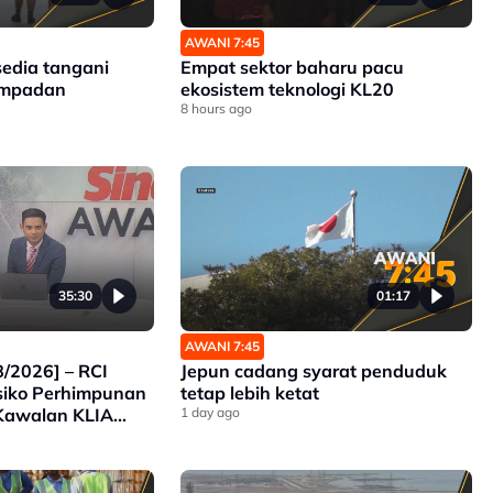
AWANI 7:45
sedia tangani
Empat sektor baharu pacu
sempadan
ekosistem teknologi KL20
8 hours ago
35:30
01:17
AWANI 7:45
/2026] – RCI
Jepun cadang syarat penduduk
isiko Perhimpunan
tetap lebih ketat
Kawalan KLIA
1 day ago
elarian Myanmar
Pulang