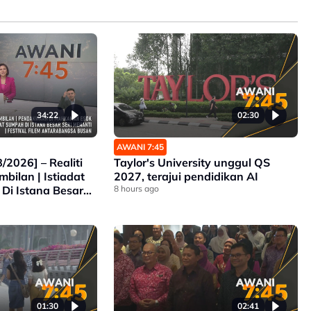
34:22
02:30
AWANI 7:45
/2026] – Realiti
Taylor's University unggul QS
mbilan | Istiadat
2027, terajui pendidikan AI
Di Istana Besar
8 hours ago
Pendakwaan Di
 Festival Filem
Busan
01:30
02:41