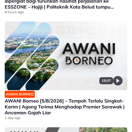
dipergiat bagi turunkan nasihat perjalanan ke
ESSZONE – Hajiji | Politeknik Kota Belud tumpu
bidang selaras keperluan industri Sabah |
8 hours ago
Jawatankuasa khas ditubuh perkasa usaha beli
produk tempatan
15:07
AWANI BORNEO
AWANI Borneo [5/8/2026] – Tempoh Terlalu Singkat-
Karim | Agong Terima Menghadap Premier Sarawak |
Ancaman Gajah Liar
1 day ago