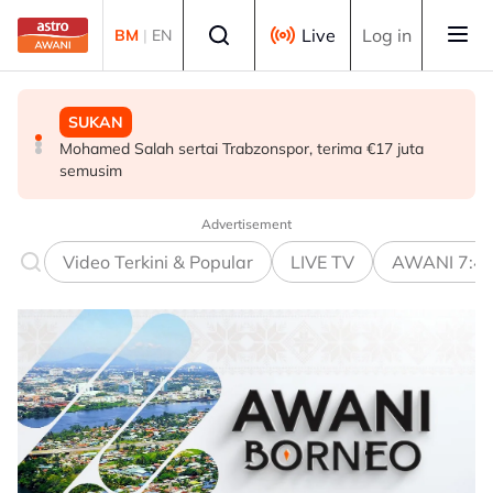
Skip to main content
Select language
Live
Log in
BM
|
EN
MALAYSIA
SUKAN
MALAYSIA
Teknologi "5G Advanced" buka potensi besar pacu
Mohamed Salah sertai Trabzonspor, terima €17 juta
Berita tempatan pilihan sepanjang hari ini
transformasi pelbagai sektor - Fahmi
semusim
Advertisement
Video Terkini & Popular
LIVE TV
AWANI 7:4