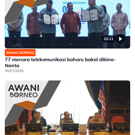
02:11
AWANI BORNEO
77 menara telekomunikasi baharu bakal dibina-
Nanta
30/07/2026