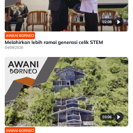
02:08
AWANI BORNEO
Melahirkan lebih ramai generasi celik STEM
04/08/2026
03:06
AWANI BORNEO