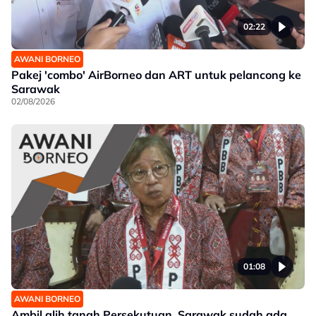
02:22
AWANI BORNEO
Pakej 'combo' AirBorneo dan ART untuk pelancong ke
Sarawak
02/08/2026
01:08
AWANI BORNEO
Ambil alih tanah Persekutuan, Sarawak sudah ada