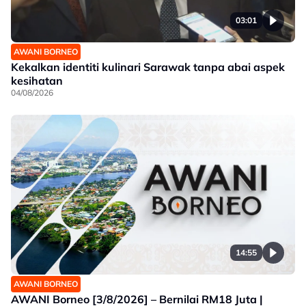
03:01
AWANI BORNEO
Kekalkan identiti kulinari Sarawak tanpa abai aspek
kesihatan
04/08/2026
14:55
AWANI BORNEO
AWANI Borneo [3/8/2026] – Bernilai RM18 Juta |