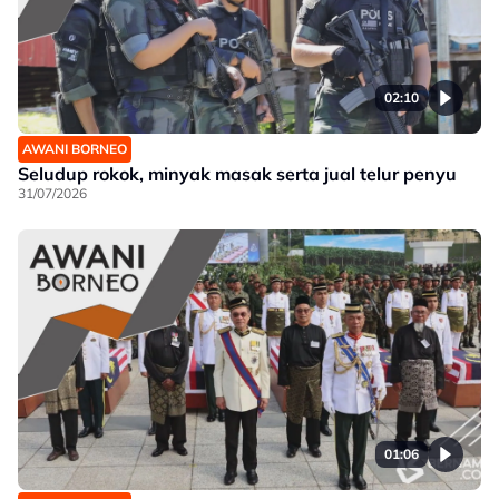
02:10
AWANI BORNEO
Seludup rokok, minyak masak serta jual telur penyu
31/07/2026
01:06