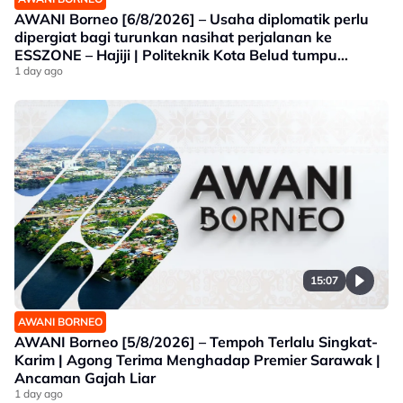
AWANI Borneo [6/8/2026] – Usaha diplomatik perlu
dipergiat bagi turunkan nasihat perjalanan ke
ESSZONE – Hajiji | Politeknik Kota Belud tumpu
bidang selaras keperluan industri Sabah |
1 day ago
Jawatankuasa khas ditubuh perkasa usaha beli
produk tempatan
15:07
AWANI BORNEO
AWANI Borneo [5/8/2026] – Tempoh Terlalu Singkat-
Karim | Agong Terima Menghadap Premier Sarawak |
Ancaman Gajah Liar
1 day ago