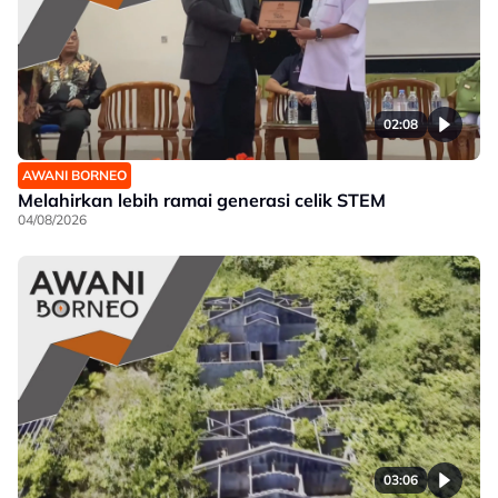
02:08
AWANI BORNEO
Melahirkan lebih ramai generasi celik STEM
04/08/2026
03:06