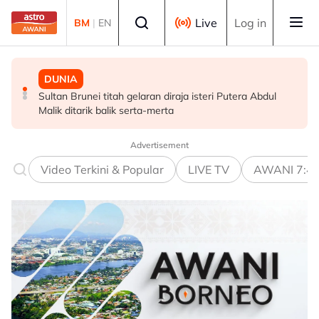
Skip to main content
Select language
Live
Log in
BM
|
EN
DUNIA
MALAYSIA
POLITIK
Sultan Brunei titah gelaran diraja isteri Putera Abdul
Terengganu adakan sesi libat urus bincang isu
Tiada keperluan PRU16 awal, parti komponen kekal
Malik ditarik balik serta-merta
kerosakan terumbu karang di Pulau Redang
sokong PM - Fahmi
Advertisement
Video Terkini & Popular
LIVE TV
AWANI 7:4