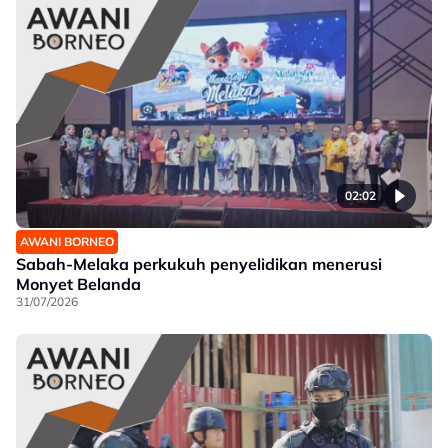
02:02
AWANI BORNEO
Sabah-Melaka perkukuh penyelidikan menerusi
Monyet Belanda
31/07/2026