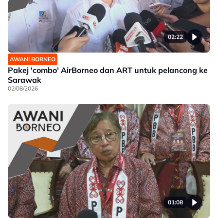
02:22
AWANI BORNEO
Pakej 'combo' AirBorneo dan ART untuk pelancong ke
Sarawak
02/08/2026
01:08