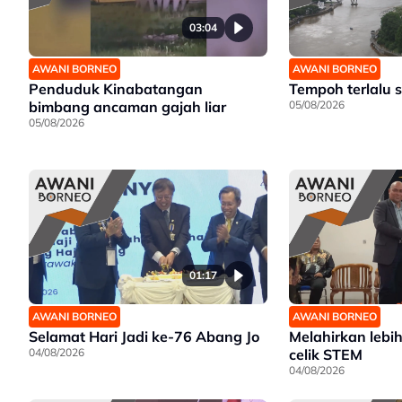
03:04
AWANI BORNEO
AWANI BORNEO
Penduduk Kinabatangan
Tempoh terlalu s
bimbang ancaman gajah liar
05/08/2026
05/08/2026
01:17
AWANI BORNEO
AWANI BORNEO
Selamat Hari Jadi ke-76 Abang Jo
Melahirkan lebi
04/08/2026
celik STEM
04/08/2026