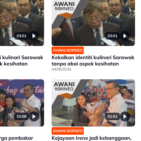
03:01
03:01
AWANI BORNEO
i kulinari Sarawak
Kekalkan identiti kulinari Sarawak
k kesihatan
tanpa abai aspek kesihatan
04/08/2026
02:08
01:52
AWANI BORNEO
rga pembakar
Kejayaan Irene jadi kebanggaan,