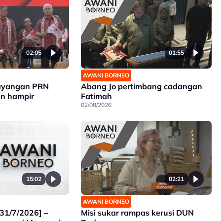
02:05
01:55
AWANI BORNEO
bayangan PRN
Abang Jo pertimbang cadangan
n hampir
Fatimah
02/08/2026
15:02
02:21
AWANI BORNEO
31/7/2026] –
Misi sukar rampas kerusi DUN