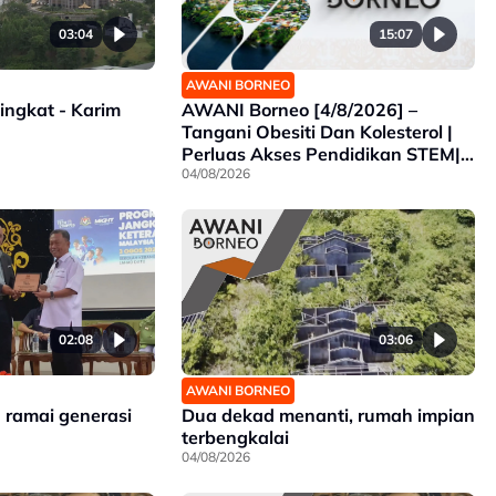
15:07
03:04
AWANI BORNEO
AWANI Borneo [4/8/2026] –
ingkat - Karim
Tangani Obesiti Dan Kolesterol |
Perluas Akses Pendidikan STEM|
Sabah Intai Juara SUKMA
04/08/2026
Selangor
02:08
03:06
AWANI BORNEO
h ramai generasi
Dua dekad menanti, rumah impian
terbengkalai
04/08/2026