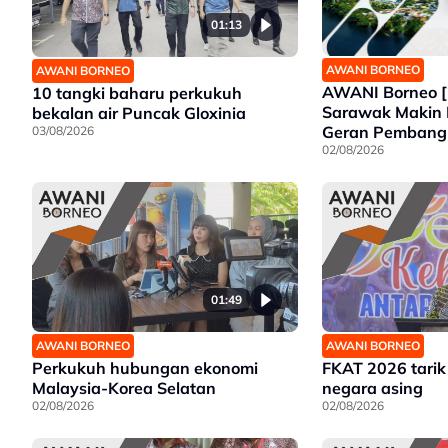
01:13
AWANI BORNEO
AWANI BORNEO
AWANI Borneo [
10 tangki baharu perkukuh
Sarawak Makin 
bekalan air Puncak Gloxinia
Geran Pemban
03/08/2026
Wanita | Projek
02/08/2026
Tawau siap 202
01:49
AWANI BORNEO
AWANI BORNEO
Perkukuh hubungan ekonomi
FKAT 2026 tarik
Malaysia-Korea Selatan
negara asing
02/08/2026
02/08/2026