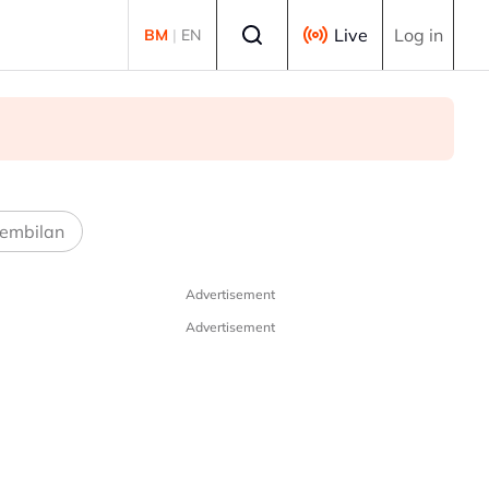
Select language
Live
Log in
BM
|
EN
embilan
Advertisement
Advertisement