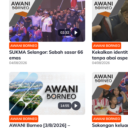
02:32
AWANI BORNEO
AWANI BORNEO
SUKMA Selangor: Sabah sasar 66
Kekalkan identit
emas
tanpa abai aspe
04/08/2026
04/08/2026
14:55
AWANI BORNEO
AWANI BORNEO
AWANI Borneo [3/8/2026] –
Sokongan kelua