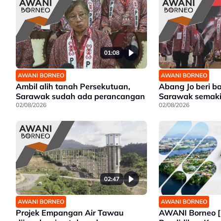
01:08
AWANI BORNEO
AWANI BORNEO
Ambil alih tanah Persekutuan,
Abang Jo beri 
Sarawak sudah ada perancangan
Sarawak semaki
02/08/2026
02/08/2026
02:47
AWANI BORNEO
AWANI BORNEO
AWANI Borneo [
Projek Empangan Air Tawau