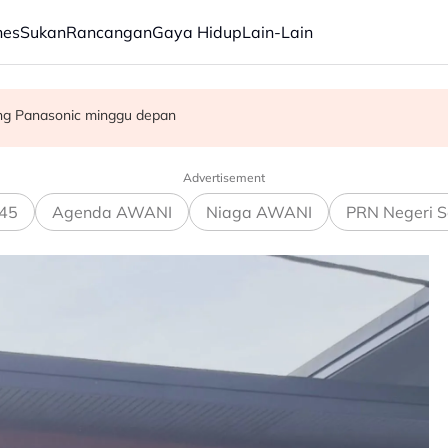
nes
Sukan
Rancangan
Gaya Hidup
Lain-Lain
dengan Agong
tidak sihat
ang Panasonic minggu depan
Advertisement
45
Agenda AWANI
Niaga AWANI
PRN Negeri S