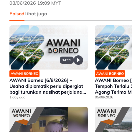
08/06/2026 19:09 MYT
Episod
Lihat juga
14:59
AWANI BORNEO
AWANI BORNEO
AWANI Borneo [6/8/2026] –
AWANI Borneo [
Usaha diplomatik perlu dipergiat
Tempoh Terlalu 
bagi turunkan nasihat perjalanan
Agong Terima 
ke ESSZONE – Hajiji | Politeknik
1 day ago
Premier Sarawa
05/08/2026
Kota Belud tumpu bidang selaras
Gajah Liar
keperluan industri Sabah |
Jawatankuasa khas ditubuh
perkasa usaha beli produk
tempatan