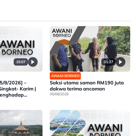
15:07
01:27
AWANI BORNEO
5/8/2026] –
Saksi utama saman RM190 juta
Singkat- Karim |
dakwa terima ancaman
Menghadap
05/08/2026
k | Ancaman