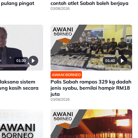
pulang pingat
contoh atlet Sabah boleh berjaya
03/08/2026
01:30
01:40
AWANI BORNEO
 laksana sistem
Polis Sabah rampas 329 kg dadah
ng kasih secara
jenis syabu, bernilai hampir RM18
juta
03/08/2026