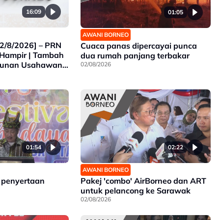
16:09
01:05
AWANI BORNEO
2/8/2026] – PRN
Cuaca panas dipercayai punca
Hampir | Tambah
dua rumah panjang terbakar
gunan Usahawan
02/08/2026
 Empangan Air
7
01:54
02:22
AWANI BORNEO
 penyertaan
Pakej 'combo' AirBorneo dan ART
untuk pelancong ke Sarawak
02/08/2026