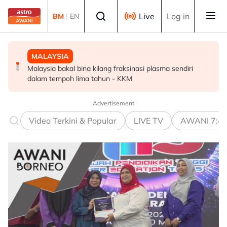
Skip to main content
Select language
Live
Log in
BM
|
EN
MALAYSIA
MALAYSIA
POLITIK
Malaysia bakal bina kilang fraksinasi plasma sendiri
Rundingan import udang Thailand dijangka selesai
PRN Melaka: BN terbuka untuk berunding, tukar kerusi -
dalam tempoh lima tahun - KKM
pertengahan bulan ini - Mohamad
Ahmad Zahid
Advertisement
Video Terkini & Popular
LIVE TV
AWANI 7:4