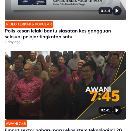
01:14
VIDEO TERKINI & POPULAR
Polis kesan lelaki bantu siasatan kes gangguan
seksual pelajar tingkatan satu
1 day ago
02:41
AWANI 7:45
Empat sektor baharu pacu ekosistem teknologi KL20