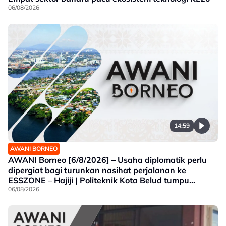
06/08/2026
14:59
AWANI BORNEO
AWANI Borneo [6/8/2026] – Usaha diplomatik perlu
dipergiat bagi turunkan nasihat perjalanan ke
ESSZONE – Hajiji | Politeknik Kota Belud tumpu
bidang selaras keperluan industri Sabah |
06/08/2026
Jawatankuasa khas ditubuh perkasa usaha beli
produk tempatan