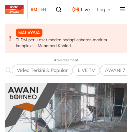
Skip to main content
Select language
Live
Log in
BM
|
EN
DUNIA
MALAYSIA
MALAYSIA
Pertikaian kewangan punca bekas ahli parlimen
TLDM perlu aset moden hadapi cabaran maritim
Zulkifli bentang penerangan RCI Tabung Haji di Dewan
Thailand tembak mati pegawai kanan kerajaan
kompleks - Mohamed Khaled
Rakyat esok
Advertisement
Video Terkini & Popular
LIVE TV
AWANI 7:4