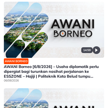
14:59
AWANI BORNEO
AWANI Borneo [6/8/2026] – Usaha diplomatik perlu
dipergiat bagi turunkan nasihat perjalanan ke
ESSZONE – Hajiji | Politeknik Kota Belud tumpu
bidang selaras keperluan industri Sabah |
06/08/2026
Jawatankuasa khas ditubuh perkasa usaha beli
produk tempatan