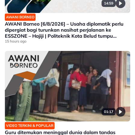
14:59
AWANI BORNEO
AWANI Borneo [6/8/2026] – Usaha diplomatik perlu
dipergiat bagi turunkan nasihat perjalanan ke
ESSZONE – Hajiji | Politeknik Kota Belud tumpu
bidang selaras keperluan industri Sabah |
15 hours ago
Jawatankuasa khas ditubuh perkasa usaha beli
produk tempatan
01:17
VIDEO TERKINI & POPULAR
Guru ditemukan meninggal dunia dalam tandas