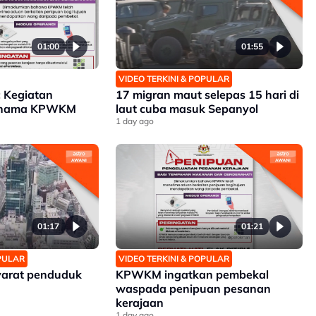
01:00
01:55
VIDEO TERKINI & POPULAR
 Kegiatan
17 migran maut selepas 15 hari di
a nama KPWKM
laut cuba masuk Sepanyol
1 day ago
01:17
01:21
OPULAR
VIDEO TERKINI & POPULAR
yarat penduduk
KPWKM ingatkan pembekal
waspada penipuan pesanan
kerajaan
1 day ago