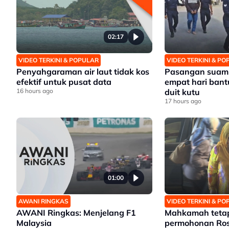
02:17
VIDEO TERKINI & POPULAR
VIDEO TERKINI & P
Penyahgaraman air laut tidak kos
Pasangan suami 
efektif untuk pusat data
empat hari bant
16 hours ago
duit kutu
17 hours ago
01:00
AWANI RINGKAS
VIDEO TERKINI & P
AWANI Ringkas: Menjelang F1
Mahkamah tetap
Malaysia
permohonan Ro