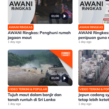
01:00
AWANI RINGKAS
AWANI RINGKAS
AWANI Ringkas: Penghuni rumah
AWANI Ringkas:
jagaan maut
penipuan gun
1 day ago
1 day ago
01:08
VIDEO TERKINI & POPULAR
VIDEO TERKINI & P
Tujuh maut dalam banjir dan
Jepun cadang s
tanah runtuh di Sri Lanka
tetap lebih ketat
1 day ago
1 day ago