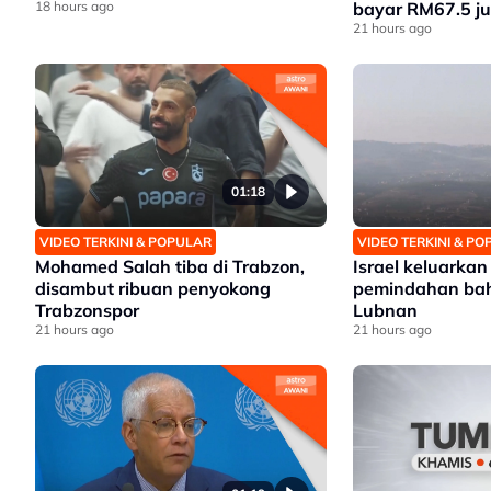
18 hours ago
bayar RM67.5 ju
21 hours ago
01:18
VIDEO TERKINI & POPULAR
VIDEO TERKINI & P
Mohamed Salah tiba di Trabzon,
Israel keluarka
disambut ribuan penyokong
pemindahan bah
Trabzonspor
Lubnan
21 hours ago
21 hours ago