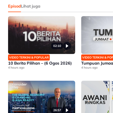
Episod
Lihat juga
02:10
VIDEO TERKINI & POPULAR
VIDEO TERKINI & P
10 Berita Pilihan – (6 Ogos 2026)
Tumpuan Jumaat
4 hours ago
4 hours ago
26:57