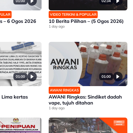
01:00
02:34
OPULAR
VIDEO TERKINI & POPULAR
 – 6 Ogos 2026
10 Berita Pilihan – (5 Ogos 2026)
1 day ago
01:00
01:00
AWANI RINGKAS
 Lima kertas
AWANI Ringkas: Sindiket dadah
vape, tujuh ditahan
1 day ago