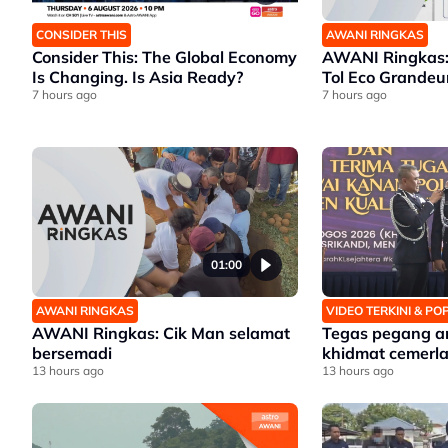
CONSIDER THIS
AWANI RINGKAS
Consider This: The Global Economy
AWANI Ringkas: 
Is Changing. Is Asia Ready?
Tol Eco Grandeu
7 hours ago
7 hours ago
01:00
AWANI RINGKAS
VIDEO TERKINI & P
AWANI Ringkas: Cik Man selamat
Tegas pegang a
bersemadi
khidmat cemerl
13 hours ago
13 hours ago