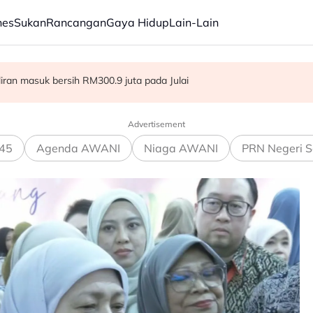
nes
Sukan
Rancangan
Gaya Hidup
Lain-Lain
ba kepada hampir 12,000
aliran masuk bersih RM300.9 juta pada Julai
dia hadapi demensia menjelang 2030 - Hanifah
Advertisement
45
Agenda AWANI
Niaga AWANI
PRN Negeri S