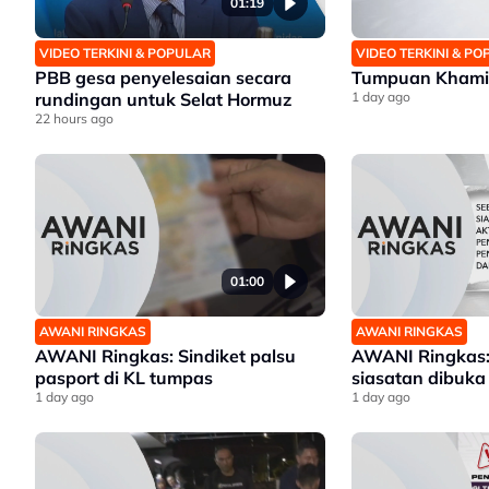
01:19
VIDEO TERKINI & POPULAR
VIDEO TERKINI & P
PBB gesa penyelesaian secara
Tumpuan Khamis
rundingan untuk Selat Hormuz
1 day ago
22 hours ago
01:00
AWANI RINGKAS
AWANI RINGKAS
AWANI Ringkas: Sindiket palsu
AWANI Ringkas:
pasport di KL tumpas
siasatan dibuka
1 day ago
1 day ago