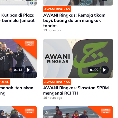
AWANI RINGKAS
Kutipan di Plaza
AWANI Ringkas: Remaja tikam
r bermula Jumaat
bayi, buang dalam mangkuk
tandas
13 hours ago
01:13
01:00
OPULAR
AWANI RINGKAS
manah, teruskan
AWANI Ringkas: Siasatan SPRM
ang
mengenai RCI TH
16 hours ago