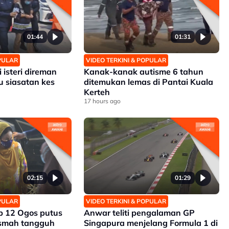
01:44
01:31
OPULAR
VIDEO TERKINI & POPULAR
isteri direman
Kanak-kanak autisme 6 tahun
u siasatan kes
ditemukan lemas di Pantai Kuala
Kerteh
17 hours ago
02:15
01:29
OPULAR
VIDEO TERKINI & POPULAR
 12 Ogos putus
Anwar teliti pengalaman GP
smah tangguh
Singapura menjelang Formula 1 di