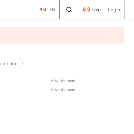
Select language
Live
Log in
BM
|
EN
embilan
Advertisement
Advertisement