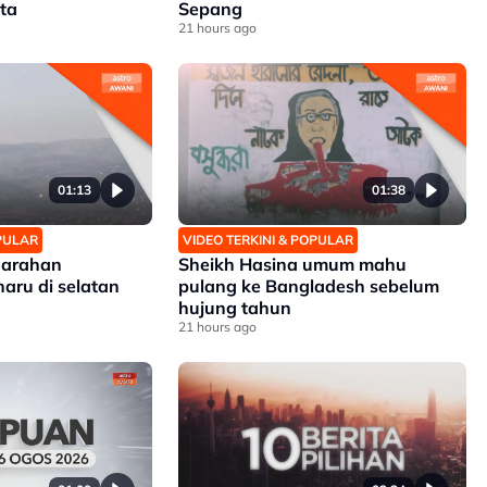
ta
Sepang
21 hours ago
01:13
01:38
OPULAR
VIDEO TERKINI & POPULAR
n arahan
Sheikh Hasina umum mahu
aru di selatan
pulang ke Bangladesh sebelum
hujung tahun
21 hours ago