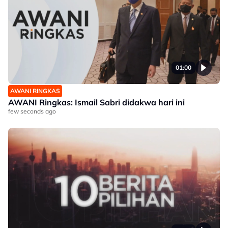
01:00
AWANI RINGKAS
AWANI Ringkas: Ismail Sabri didakwa hari ini
few seconds ago