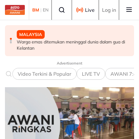
Skip to main content
Select language
Live
Log in
BM
|
EN
MALAYSIA
MALAYSIA
MALAYSIA
Warga emas ditemukan meninggal dunia dalam gua di
Jenazah tiga anggota polis dibawa ke Kota Kinabalu
Ismail Sabri dimasukkan ke IJN, prosiding mungkin
Kelantan
untuk bedah siasat
dijalankan di hospital
Advertisement
Video Terkini & Popular
LIVE TV
AWANI 7:4