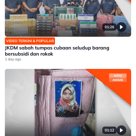
01:26
VIDEO TERKINI & POPULAR
JKDM sabah tumpas cubaan seludup barang
bersubsidi dan rokok
1 day ago
01:12