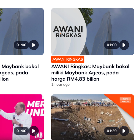
01:00
01:00
AWANI RINGKAS
 Maybank bakal
AWANI Ringkas: Maybank bakal
Ageas, pada
miliki Maybank Ageas, pada
lion
harga RM4.83 bilion
1 hour ago
01:00
01:39