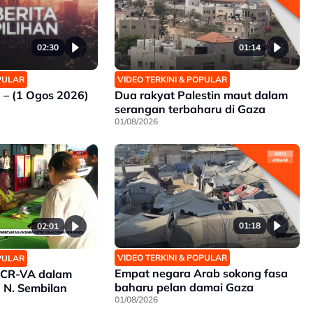
02:30
01:14
OPULAR
VIDEO TERKINI & POPULAR
n – (1 Ogos 2026)
Dua rakyat Palestin maut dalam
serangan terbaharu di Gaza
01/08/2026
01:18
02:01
VIDEO TERKINI & POPULAR
OPULAR
Empat negara Arab sokong fasa
 OCR-VA dalam
baharu pelan damai Gaza
N N. Sembilan
01/08/2026