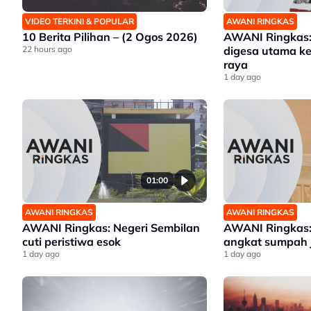
VIDEO TERKINI & POPULAR
AWANI RINGKAS
10 Berita Pilihan – (2 Ogos 2026)
AWANI Ringkas:
22 hours ago
digesa utama ke
raya
1 day ago
01:00
AWANI RINGKAS
AWANI RINGKAS
AWANI Ringkas: Negeri Sembilan
AWANI Ringkas:
cuti peristiwa esok
angkat sumpah j
1 day ago
1 day ago