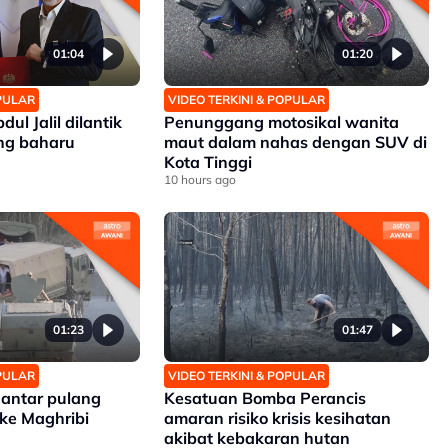
01:04
01:20
OPULAR
VIDEO TERKINI & POPULAR
dul Jalil dilantik
Penunggang motosikal wanita
ng baharu
maut dalam nahas dengan SUV di
Kota Tinggi
10 hours ago
01:23
01:47
OPULAR
VIDEO TERKINI & POPULAR
antar pulang
Kesatuan Bomba Perancis
 ke Maghribi
amaran risiko krisis kesihatan
akibat kebakaran hutan