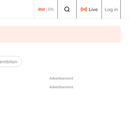
Select language
Live
Log in
BM
|
EN
embilan
Advertisement
Advertisement