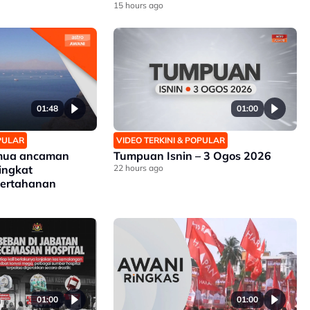
15 hours ago
01:48
01:00
OPULAR
VIDEO TERKINI & POPULAR
emua ancaman
Tumpuan Isnin – 3 Ogos 2026
tingkat
22 hours ago
pertahanan
01:00
01:00