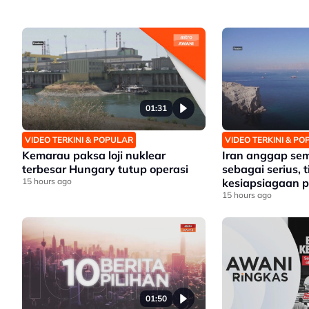
01:31
VIDEO TERKINI & POPULAR
VIDEO TERKINI & P
Kemarau paksa loji nuklear
Iran anggap s
terbesar Hungary tutup operasi
sebagai serius, 
15 hours ago
kesiapsiagaan 
15 hours ago
01:50