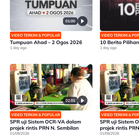
01:00
VIDEO TERKINI & POPULAR
VIDEO TERKINI & P
Tumpuan Ahad – 2 Ogos 2026
10 Berita Piliha
1 day ago
1 day ago
02:01
VIDEO TERKINI & POPULAR
VIDEO TERKINI & P
SPR uji Sistem OCR-VA dalam
SPR uji Sistem
projek rintis PRN N. Sembilan
projek rintis PR
01/08/2026
01/08/2026