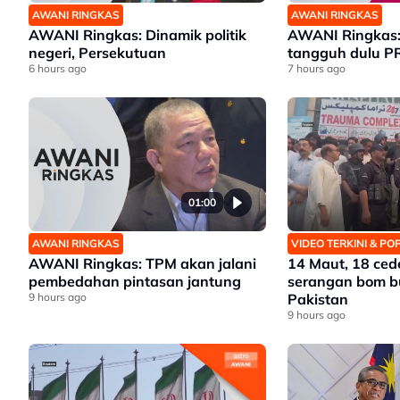
AWANI RINGKAS
AWANI RINGKAS
AWANI Ringkas: Dinamik politik
AWANI Ringkas:
negeri, Persekutuan
tangguh dulu P
6 hours ago
7 hours ago
01:00
AWANI RINGKAS
VIDEO TERKINI & P
AWANI Ringkas: TPM akan jalani
14 Maut, 18 ced
pembedahan pintasan jantung
serangan bom bu
9 hours ago
Pakistan
9 hours ago