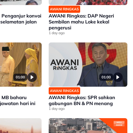
AWANI RINGKAS
 Penganjur konvoi
AWANI Ringkas: DAP Negeri
selamatan jalan
Sembilan mahu Loke kekal
pengerusi
1 day ago
01:00
01:00
AWANI RINGKAS
 MB baharu
AWANI Ringkas: SPR sahkan
awatan hari ini
gabungan BN & PN menang
1 day ago