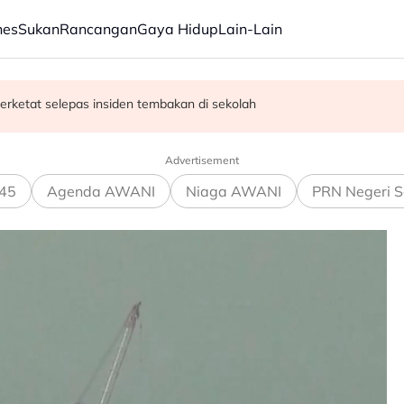
nes
Sukan
Rancangan
Gaya Hidup
Lain-Lain
erketat selepas insiden tembakan di sekolah
satan audio siar sentuh isu sensitiviti agama
Advertisement
45
Agenda AWANI
Niaga AWANI
PRN Negeri S