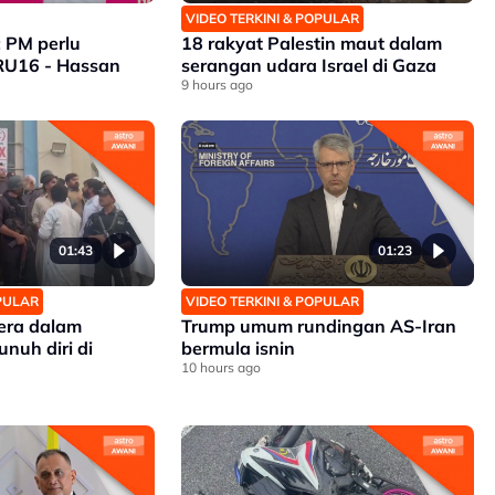
VIDEO TERKINI & POPULAR
 PM perlu
18 rakyat Palestin maut dalam
RU16 - Hassan
serangan udara Israel di Gaza
9 hours ago
01:43
01:23
OPULAR
VIDEO TERKINI & POPULAR
era dalam
Trump umum rundingan AS-Iran
nuh diri di
bermula isnin
10 hours ago