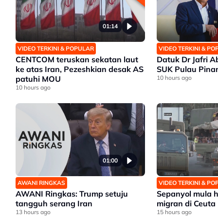
01:14
VIDEO TERKINI & POPULAR
VIDEO TERKINI & P
CENTCOM teruskan sekatan laut
Datuk Dr Jafri Ab
ke atas Iran, Pezeshkian desak AS
SUK Pulau Pina
patuhi MOU
10 hours ago
10 hours ago
01:00
AWANI RINGKAS
VIDEO TERKINI & P
AWANI Ringkas: Trump setuju
Sepanyol mula h
tangguh serang Iran
migran di Ceuta
13 hours ago
15 hours ago