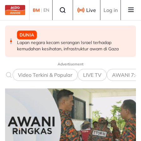
Skip to main content
Select language
Live
Log in
BM
|
EN
MALAYSIA
DUNIA
MALAYSIA
Takut bersuara boleh jejas usaha banteras rasuah -
Lapan negara kecam serangan Israel terhadap
Transformasi organisasi bermula dengan pekerja, bukan
Syed Ahmad Idid
kemudahan kesihatan, infrastruktur awam di Gaza
ukuran prestasi
Advertisement
Video Terkini & Popular
LIVE TV
AWANI 7:4