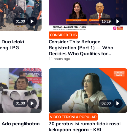
01:00
15:29
CONSIDER THIS
Dua lelaki
Consider This: Refugee
weng LPG
Registration (Part 1) — Who
Decides Who Qualifies for
Protection?
11 hours ago
01:00
02:00
VIDEO TERKINI & POPULAR
 Ada penglibatan
70 peratus isi rumah tidak rasai
kekayaan negara - KRI