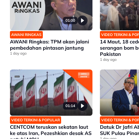
01:00
AWANI RINGKAS
VIDEO TERKINI & P
AWANI Ringkas: TPM akan jalani
14 Maut, 18 ced
pembedahan pintasan jantung
serangan bom bu
1 day ago
Pakistan
1 day ago
01:14
VIDEO TERKINI & POPULAR
VIDEO TERKINI & P
CENTCOM teruskan sekatan laut
Datuk Dr Jafri Ab
ke atas Iran, Pezeshkian desak AS
SUK Pulau Pina
1 day ago