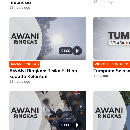
Indonesia
16 hours ago
12 hours ago
01:00
AWANI RINGKAS
VIDEO TERKINI & P
AWANI Ringkas: Risiko El Nino
Tumpuan Selasa
kepada Kelantan
1 day ago
19 hours ago
01:00