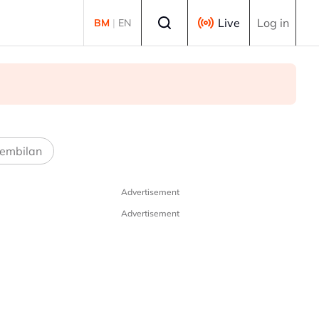
Select language
Live
Log in
BM
|
EN
embilan
Advertisement
Advertisement