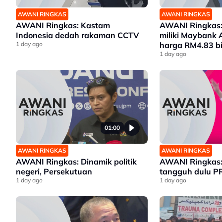
AWANI RINGKAS
AWANI RINGKAS
AWANI Ringkas: Kastam
AWANI Ringkas:
Indonesia dedah rakaman CCTV
miliki Maybank 
1 day ago
harga RM4.83 bi
1 day ago
01:00
AWANI RINGKAS
AWANI RINGKAS
AWANI Ringkas: Dinamik politik
AWANI Ringkas:
negeri, Persekutuan
tangguh dulu P
1 day ago
1 day ago