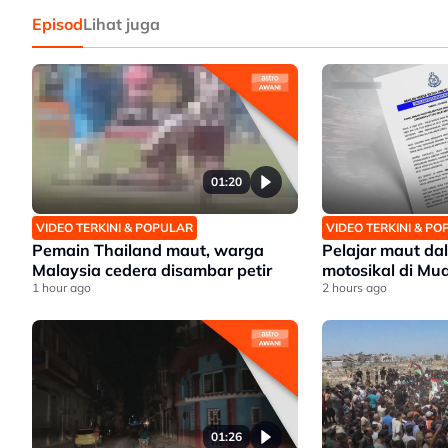
Episod
Lihat juga
01:20
VIDEO TERKINI & POPULAR
VIDEO TERKINI & P
Pemain Thailand maut, warga
Pelajar maut d
Malaysia cedera disambar petir
motosikal di Mu
1 hour ago
2 hours ago
01:26