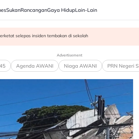
nes
Sukan
Rancangan
Gaya Hidup
Lain-Lain
erketat selepas insiden tembakan di sekolah
satan audio siar sentuh isu sensitiviti agama
Advertisement
45
Agenda AWANI
Niaga AWANI
PRN Negeri S