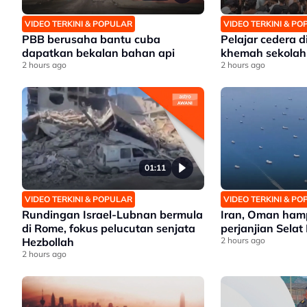
VIDEO TERKINI & POPULAR
VIDEO TERKINI & P
PBB berusaha bantu cuba
Pelajar cedera 
dapatkan bekalan bahan api
khemah sekolah
2 hours ago
2 hours ago
01:11
VIDEO TERKINI & POPULAR
VIDEO TERKINI & P
Rundingan Israel-Lubnan bermula
Iran, Oman hamp
di Rome, fokus pelucutan senjata
perjanjian Sela
Hezbollah
2 hours ago
2 hours ago