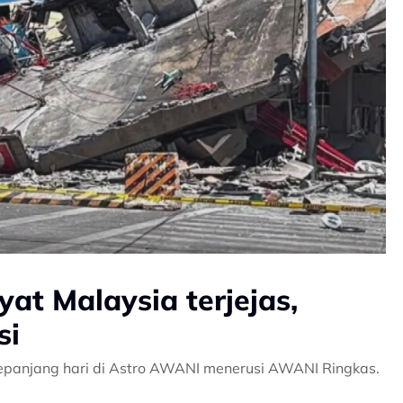
at Malaysia terjejas,
si
epanjang hari di Astro AWANI menerusi AWANI Ringkas.