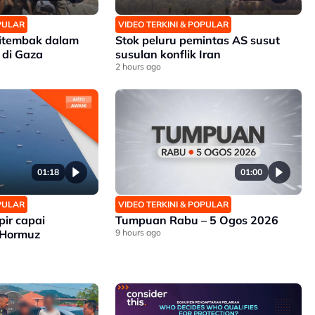
OPULAR
VIDEO TERKINI & POPULAR
ditembak dalam
Stok peluru pemintas AS susut
 di Gaza
susulan konflik Iran
2 hours ago
01:18
01:00
OPULAR
VIDEO TERKINI & POPULAR
ir capai
Tumpuan Rabu – 5 Ogos 2026
t Hormuz
9 hours ago