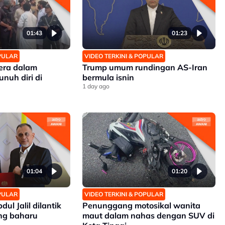
01:43
01:23
OPULAR
VIDEO TERKINI & POPULAR
era dalam
Trump umum rundingan AS-Iran
nuh diri di
bermula isnin
1 day ago
01:04
01:20
OPULAR
VIDEO TERKINI & POPULAR
dul Jalil dilantik
Penunggang motosikal wanita
ng baharu
maut dalam nahas dengan SUV di