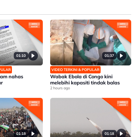
01:10
01:37
OPULAR
VIDEO TERKINI & POPULAR
alam nahas
Wabak Ebola di Congo kini
ar
melebihi kapasiti tindak balas
2 hours ago
01:18
01:18