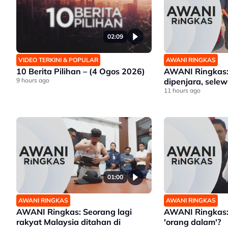
02:09
VIDEO TERKINI & POPULAR
AWANI RINGKAS
10 Berita Pilihan – (4 Ogos 2026)
AWANI Ringkas: 
9 hours ago
dipenjara, sele
11 hours ago
01:00
AWANI RINGKAS
AWANI RINGKAS
AWANI Ringkas: Seorang lagi
AWANI Ringkas:
rakyat Malaysia ditahan di
'orang dalam'?