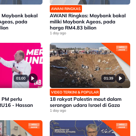
AWANI RINGKAS
 Maybank bakal
AWANI Ringkas: Maybank bakal
Ageas, pada
miliki Maybank Ageas, pada
lion
harga RM4.83 bilion
1 day ago
01:00
01:39
VIDEO TERKINI & POPULAR
 PM perlu
18 rakyat Palestin maut dalam
RU16 - Hassan
serangan udara Israel di Gaza
1 day ago