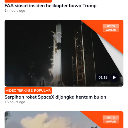
FAA siasat insiden helikopter bawa Trump
14 hours ago
01:18
VIDEO TERKINI & POPULAR
Serpihan roket SpaceX dijangka hentam bulan
15 hours ago