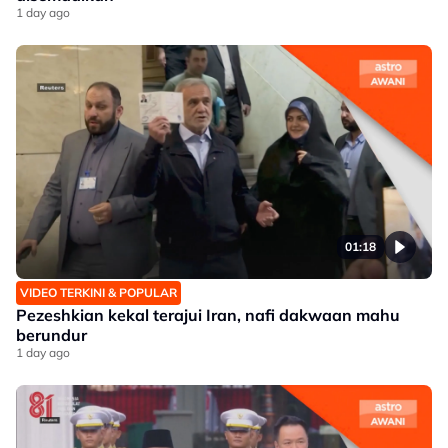
1 day ago
01:18
VIDEO TERKINI & POPULAR
Pezeshkian kekal terajui Iran, nafi dakwaan mahu
berundur
1 day ago