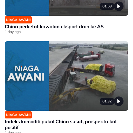
01:58
NIAGA AWANI
China perketat kawalan eksport dron ke AS
1 day ago
01:32
NIAGA AWANI
Indeks komoditi pukal China susut, prospek kekal
positif
1 day ago