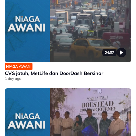
04:07
NIAGA AWANI
CVS jatuh, MetLife dan DoorDash Bersinar
1 day ago