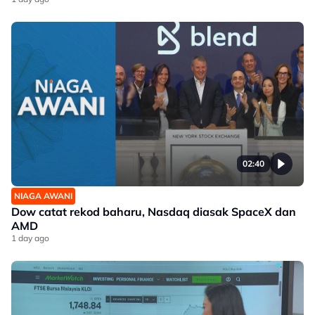
02:40
NIAGA AWANI
Dow catat rekod baharu, Nasdaq diasak SpaceX dan
AMD
1 day ago