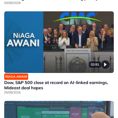
05/08/2026
02:51
NIAGA AWANI
Dow, S&P 500 close at record on AI-linked earnings,
Mideast deal hopes
05/08/2026