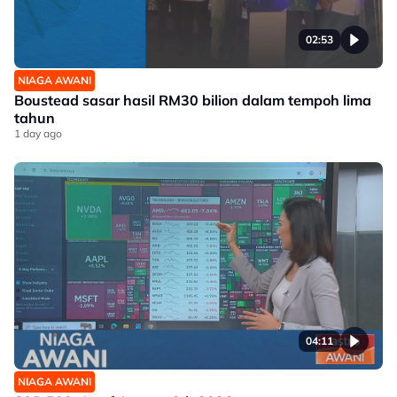
02:53
NIAGA AWANI
Boustead sasar hasil RM30 bilion dalam tempoh lima
tahun
1 day ago
04:11
NIAGA AWANI