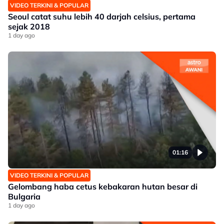
VIDEO TERKINI & POPULAR
Seoul catat suhu lebih 40 darjah celsius, pertama
sejak 2018
1 day ago
01:16
VIDEO TERKINI & POPULAR
Gelombang haba cetus kebakaran hutan besar di
Bulgaria
1 day ago