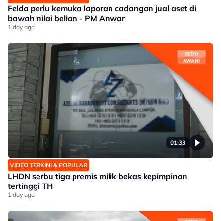
Felda perlu kemuka laporan cadangan jual aset di
bawah nilai belian - PM Anwar
1 day ago
01:33
VIDEO TERKINI & POPULAR
LHDN serbu tiga premis milik bekas kepimpinan
tertinggi TH
1 day ago