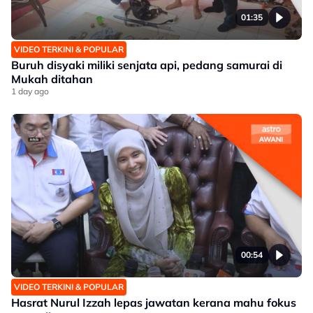
01:35
VIDEO TERKINI & POPULAR
Buruh disyaki miliki senjata api, pedang samurai di
Mukah ditahan
1 day ago
00:54
VIDEO TERKINI & POPULAR
Hasrat Nurul Izzah lepas jawatan kerana mahu fokus