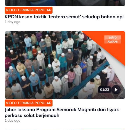
VIDEO TERKINI & POPULAR
KPDN kesan taktik ‘tentera semut’ seludup bahan api
1 day ago
01:23
VIDEO TERKINI & POPULAR
Johor laksana Program Semarak Maghrib dan Isyak
perkasa solat berjemaah
1 day ago