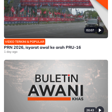
02:07
VIDEO TERKINI & POPULAR
PRN 2026, isyarat awal ke arah PRU-16
1 day ago
26:43