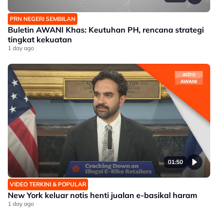
PRN NEGERI SEMBILAN
Buletin AWANI Khas: Keutuhan PH, rencana strategi
tingkat kekuatan
1 day ago
01:50
VIDEO TERKINI & POPULAR
New York keluar notis henti jualan e-basikal haram
1 day ago