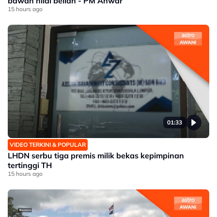
bawah nilai belian - PM Anwar
15 hours ago
01:33
VIDEO TERKINI & POPULAR
LHDN serbu tiga premis milik bekas kepimpinan
tertinggi TH
15 hours ago