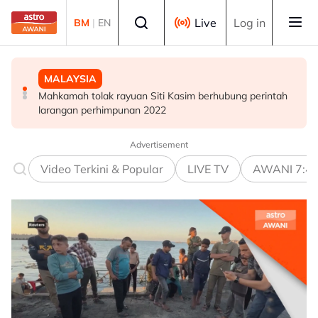
Skip to main content
Select language
Live
Log in
BM
|
EN
MALAYSIA
MALAYSIA
DUNIA
Mahkamah tolak rayuan Siti Kasim berhubung perintah
WYF gesa kerajaan haramkan penjualan vape
Situasi Asia Barat tidak berubah selagi bantuan
larangan perhimpunan 2022
ketenteran AS kepada Israel diteruskan - Penganalisis
Advertisement
Video Terkini & Popular
LIVE TV
AWANI 7:4