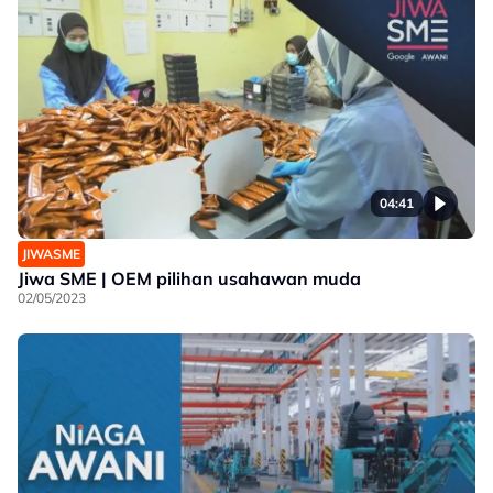
04:41
JIWASME
Jiwa SME | OEM pilihan usahawan muda
02/05/2023