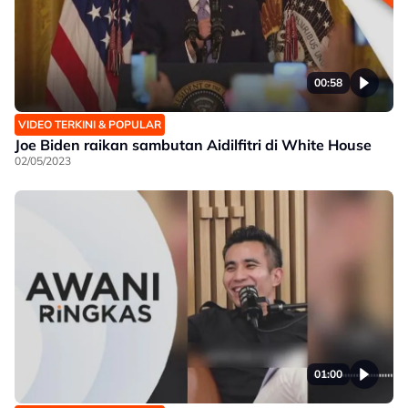
00:58
VIDEO TERKINI & POPULAR
Joe Biden raikan sambutan Aidilfitri di White House
02/05/2023
01:00