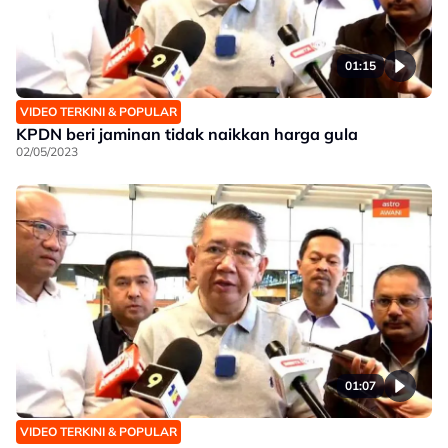
01:15
VIDEO TERKINI & POPULAR
KPDN beri jaminan tidak naikkan harga gula
02/05/2023
01:07
VIDEO TERKINI & POPULAR