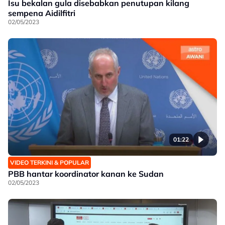
Isu bekalan gula disebabkan penutupan kilang
sempena Aidilfitri
02/05/2023
01:22
VIDEO TERKINI & POPULAR
PBB hantar koordinator kanan ke Sudan
02/05/2023