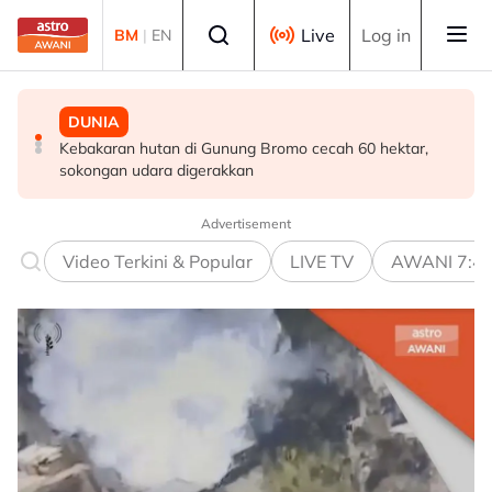
Skip to main content
Select language
Live
Log in
BM
|
EN
MALAYSIA
DUNIA
DUNIA
Pendekatan menyeluruh bagi Malaysia bersedia hadapi
Kebakaran hutan di Gunung Bromo cecah 60 hektar,
Jerman naikkan anggaran kematian berkaitan haba
demensia menjelang 2030 - Hanifah
sokongan udara digerakkan
kepada hampir 12,000
Advertisement
Video Terkini & Popular
LIVE TV
AWANI 7:4