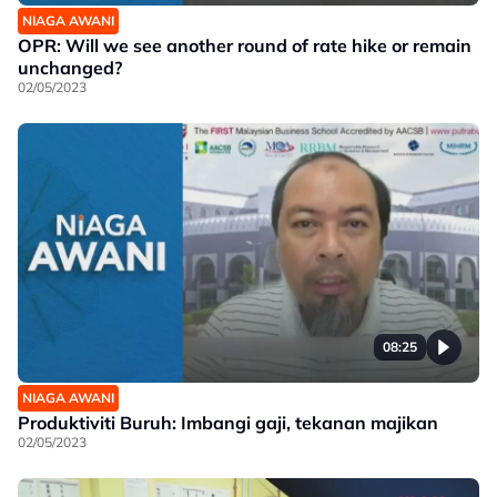
NIAGA AWANI
OPR: Will we see another round of rate hike or remain
unchanged?
02/05/2023
08:25
NIAGA AWANI
Produktiviti Buruh: Imbangi gaji, tekanan majikan
02/05/2023