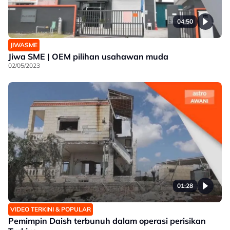
04:50
JIWASME
Jiwa SME | OEM pilihan usahawan muda
02/05/2023
01:28
VIDEO TERKINI & POPULAR
Pemimpin Daish terbunuh dalam operasi perisikan