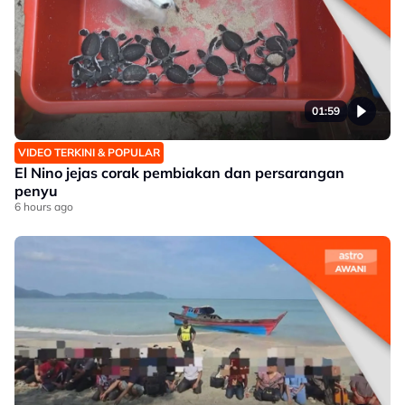
01:59
VIDEO TERKINI & POPULAR
El Nino jejas corak pembiakan dan persarangan
penyu
6 hours ago