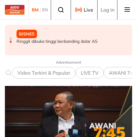
Skip to main content
Select language
Live
Log in
BM
|
EN
DUNIA
SUKAN
BISNES
Keselamatan semakin meruncing, lebih 5,000 penduduk
Seri dengan Chelsea, JDT tunjuk karakter sebenar
Ringgit dibuka tinggi berbanding dolar AS
hilang tempat tinggal di Darfur Barat - IOM
menjelang musim baharu - Bergson
Advertisement
Video Terkini & Popular
LIVE TV
AWANI 7:4