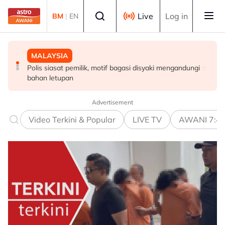
Skip to main content
Select language
Live
Log in
BM
|
EN
MALAYSIA
MALAYSIA
MALAYSIA
Polis siasat pemilik, motif bagasi disyaki mengandungi
Abang Johari enggan dedah isi pertemuan dengan
Jerebu: Enam kawasan di Sarawak catat IPU tidak sihat
bahan letupan
Agong
Advertisement
Video Terkini & Popular
LIVE TV
AWANI 7:4