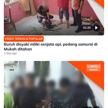
01:35
VIDEO TERKINI & POPULAR
Buruh disyaki miliki senjata api, pedang samurai di
Mukah ditahan
1 day ago