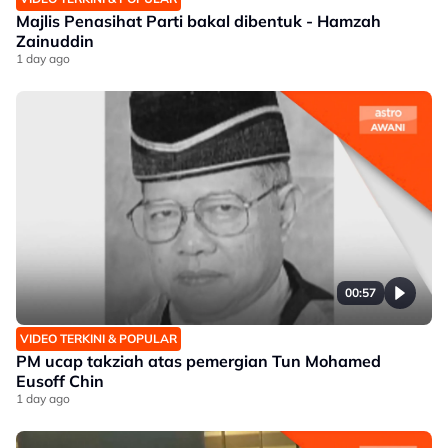
Majlis Penasihat Parti bakal dibentuk - Hamzah
Zainuddin
1 day ago
00:57
VIDEO TERKINI & POPULAR
PM ucap takziah atas pemergian Tun Mohamed
Eusoff Chin
1 day ago