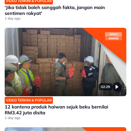
VIDEO TERKINI & POPULAR
'Jika tidak boleh sanggah fakta, jangan main
sentimen rakyat'
1 day ago
02:29
VIDEO TERKINI & POPULAR
12 kontena produk haiwan sejuk beku bernilai
RM3.42 juta disita
1 day ago