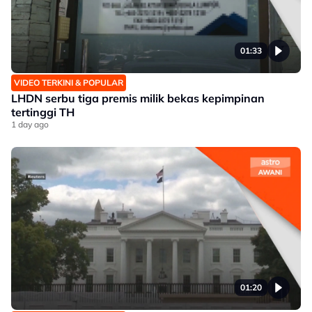
01:33
VIDEO TERKINI & POPULAR
LHDN serbu tiga premis milik bekas kepimpinan
tertinggi TH
1 day ago
01:20