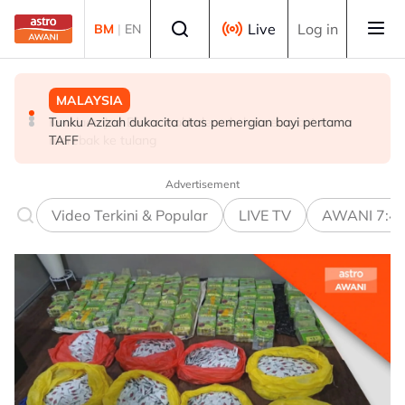
Skip to main content
Select language
Live
Log in
BM
|
EN
MALAYSIA
DUNIA
DUNIA
Tunku Azizah dukacita atas pemergian bayi pertama
Ratusan ditahan susulan kebakaran hutan di Perancis
Keadaan Joe Biden makin lemah, kanser prostat
TAFF
merebak ke tulang
Advertisement
Video Terkini & Popular
LIVE TV
AWANI 7:4