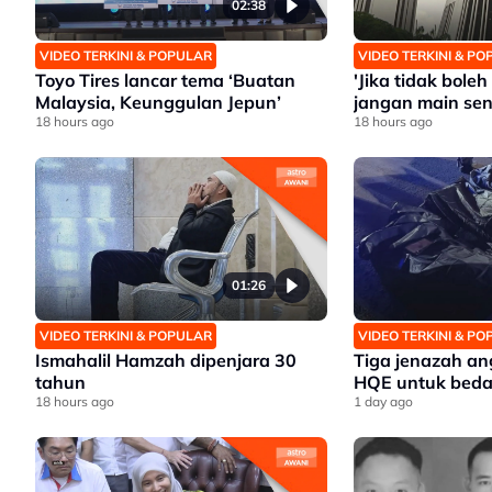
02:38
VIDEO TERKINI & POPULAR
VIDEO TERKINI & P
Toyo Tires lancar tema ‘Buatan
'Jika tidak bole
Malaysia, Keunggulan Jepun’
jangan main sen
18 hours ago
18 hours ago
01:26
VIDEO TERKINI & POPULAR
VIDEO TERKINI & P
Ismahalil Hamzah dipenjara 30
Tiga jenazah ang
tahun
HQE untuk beda
18 hours ago
1 day ago