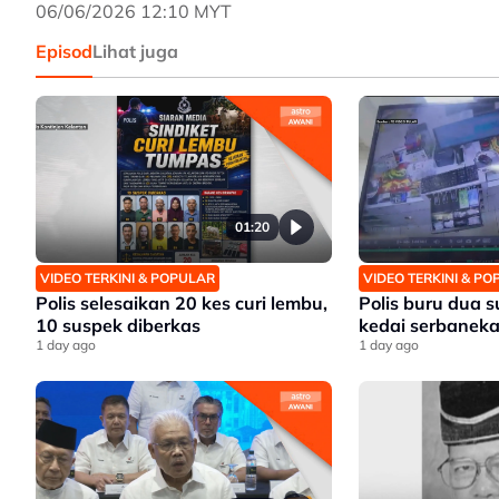
06/06/2026 12:10 MYT
Episod
Lihat juga
01:20
VIDEO TERKINI & POPULAR
VIDEO TERKINI & P
Polis selesaikan 20 kes curi lembu,
Polis buru dua 
10 suspek diberkas
kedai serbanek
1 day ago
1 day ago