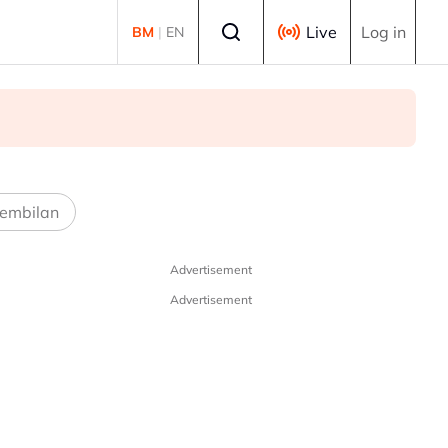
Select language
Live
Log in
BM
|
EN
embilan
Advertisement
Advertisement