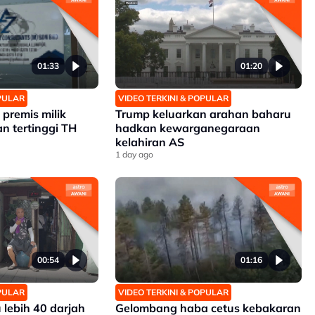
01:33
01:20
OPULAR
VIDEO TERKINI & POPULAR
premis milik
Trump keluarkan arahan baharu
n tertinggi TH
hadkan kewarganegaraan
kelahiran AS
1 day ago
00:54
01:16
OPULAR
VIDEO TERKINI & POPULAR
 lebih 40 darjah
Gelombang haba cetus kebakaran