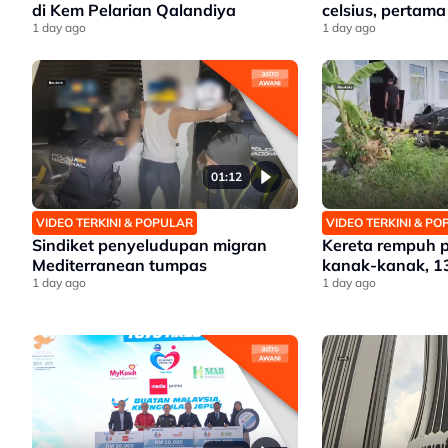
di Kem Pelarian Qalandiya
celsius, pertama
1 day ago
1 day ago
01:12
VIDEO TERKINI & POPULAR
VIDEO TERKINI & P
Sindiket penyeludupan migran
Kereta rempuh 
Mediterranean tumpas
kanak-kanak, 1
1 day ago
1 day ago