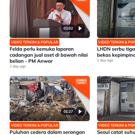
02:02
VIDEO TERKINI & POPULAR
VIDEO TERKINI & P
Felda perlu kemuka laporan
LHDN serbu tiga 
cadangan jual aset di bawah nilai
bekas kepimpina
belian - PM Anwar
1 day ago
1 day ago
01:27
VIDEO TERKINI & POPULAR
VIDEO TERKINI & P
Puluhan cedera dalam serangan
Seoul catat suhu