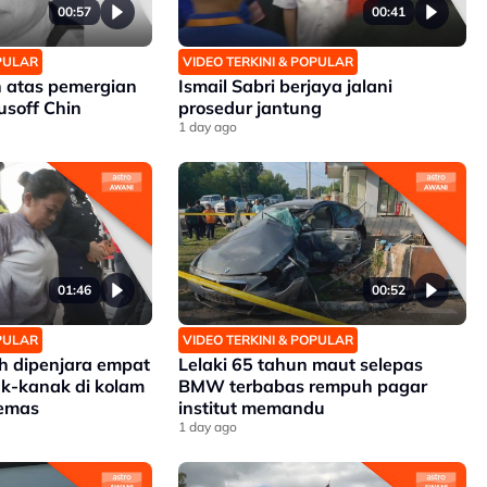
00:57
00:41
OPULAR
VIDEO TERKINI & POPULAR
 atas pemergian
Ismail Sabri berjaya jalani
soff Chin
prosedur jantung
1 day ago
01:46
00:52
OPULAR
VIDEO TERKINI & POPULAR
 dipenjara empat
Lelaki 65 tahun maut selepas
k-kanak di kolam
BMW terbabas rempuh pagar
lemas
institut memandu
1 day ago