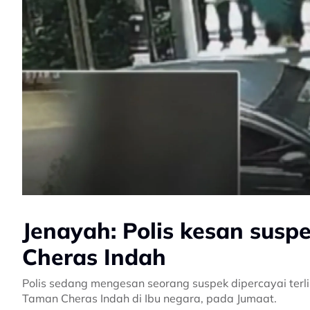
Jenayah: Polis kesan suspe
Cheras Indah
Polis sedang mengesan seorang suspek dipercayai terli
Taman Cheras Indah di Ibu negara, pada Jumaat.