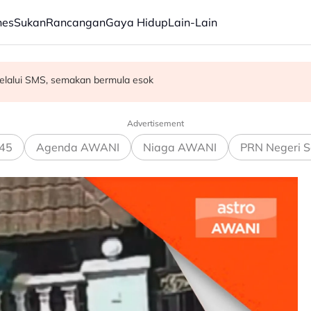
nes
Sukan
Rancangan
Gaya Hidup
Lain-Lain
 MADANI menjelang 2035
melalui SMS, semakan bermula esok
er selamatkan maruah Chelsea
Advertisement
45
Agenda AWANI
Niaga AWANI
PRN Negeri S