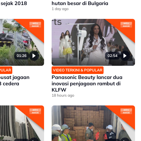
 sejak 2018
hutan besar di Bulgaria
1 day ago
01:26
02:54
OPULAR
VIDEO TERKINI & POPULAR
pusat jagaan
Panasonic Beauty lancar dua
3 cedera
inovasi penjagaan rambut di
KLFW
18 hours ago