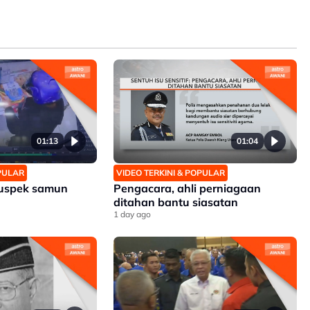
01:13
01:04
OPULAR
VIDEO TERKINI & POPULAR
suspek samun
Pengacara, ahli perniagaan
a
ditahan bantu siasatan
1 day ago