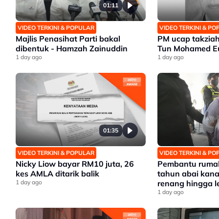
01:11
VIDEO TERKINI & POPULAR
VIDEO TERKINI & P
Majlis Penasihat Parti bakal
PM ucap takziah
dibentuk - Hamzah Zainuddin
Tun Mohamed Eu
1 day ago
1 day ago
01:35
VIDEO TERKINI & POPULAR
VIDEO TERKINI & P
Nicky Liow bayar RM10 juta, 26
Pembantu rumah
kes AMLA ditarik balik
tahun abai kana
1 day ago
renang hingga 
1 day ago