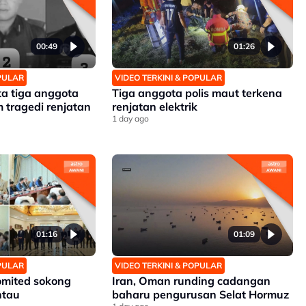
00:49
01:26
OPULAR
VIDEO TERKINI & POPULAR
ta tiga anggota
Tiga anggota polis maut terkena
 tragedi renjatan
renjatan elektrik
1 day ago
01:16
01:09
OPULAR
VIDEO TERKINI & POPULAR
omited sokong
Iran, Oman runding cadangan
ntau
baharu pengurusan Selat Hormuz