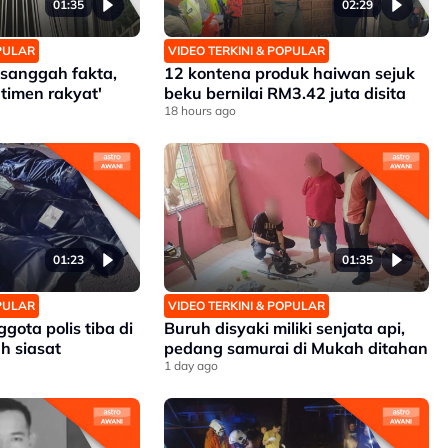
01:35
02:29
OPULAR
VIDEO TERKINI & POPULAR
h sanggah fakta,
12 kontena produk haiwan sejuk
timen rakyat'
beku bernilai RM3.42 juta disita
18 hours ago
01:23
01:35
OPULAR
VIDEO TERKINI & POPULAR
gota polis tiba di
Buruh disyaki miliki senjata api,
h siasat
pedang samurai di Mukah ditahan
1 day ago