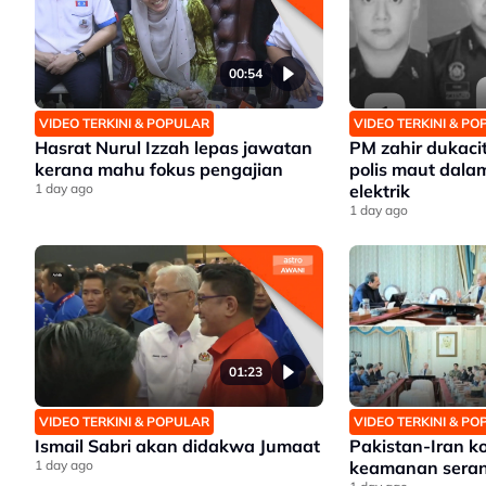
00:54
VIDEO TERKINI & POPULAR
VIDEO TERKINI & P
Hasrat Nurul Izzah lepas jawatan
PM zahir dukaci
kerana mahu fokus pengajian
polis maut dalam
1 day ago
elektrik
1 day ago
01:23
VIDEO TERKINI & POPULAR
VIDEO TERKINI & P
Ismail Sabri akan didakwa Jumaat
Pakistan-Iran k
1 day ago
keamanan sera