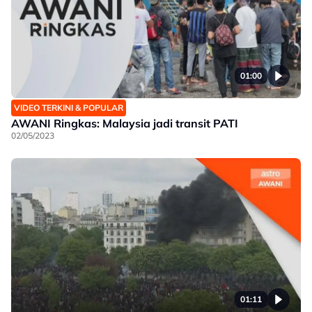
01:00
VIDEO TERKINI & POPULAR
AWANI Ringkas: Malaysia jadi transit PATI
02/05/2023
01:11