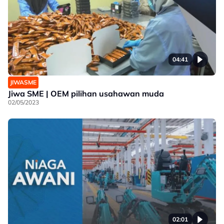
04:41
JIWASME
Jiwa SME | OEM pilihan usahawan muda
02/05/2023
02:01