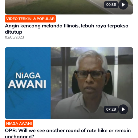
00:36
VIDEO TERKINI & POPULAR
Angin kencang melanda Illinois, lebuh raya terpaksa
ditutup
02/05/2023
07:28
NIAGA AWANI
OPR: Will we see another round of rate hike or remain
unchanged?