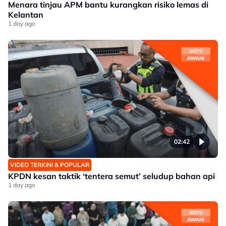
Menara tinjau APM bantu kurangkan risiko lemas di
Kelantan
1 day ago
02:42
VIDEO TERKINI & POPULAR
KPDN kesan taktik ‘tentera semut’ seludup bahan api
1 day ago