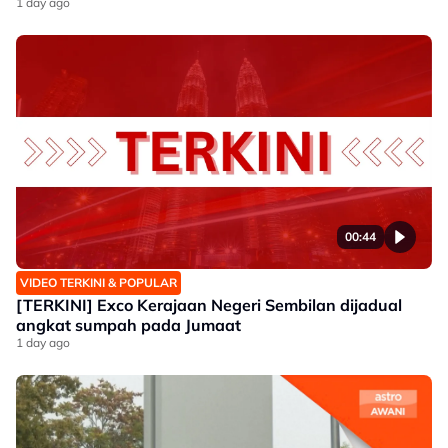
1 day ago
00:44
VIDEO TERKINI & POPULAR
[TERKINI] Exco Kerajaan Negeri Sembilan dijadual
angkat sumpah pada Jumaat
1 day ago