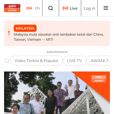
Skip to main content
Select language
Live
Log in
BM
|
EN
MALAYSIA
MALAYSIA
MALAYSIA
Malaysia mula siasatan anti-lambakan keluli dari China,
Wanita didenda RM75,000 mengaku salah beri rasuah
Ismail Sabri didakwa esok di Mahkamah Sesyen Kuala
Taiwan, Vietnam -- MITI
kepada pegawai jas
Lumpur
Advertisement
Video Terkini & Popular
LIVE TV
AWANI 7:4