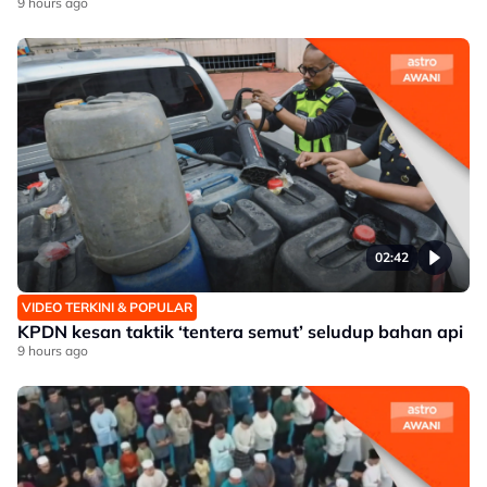
9 hours ago
02:42
VIDEO TERKINI & POPULAR
KPDN kesan taktik ‘tentera semut’ seludup bahan api
9 hours ago