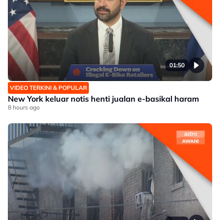
01:50
VIDEO TERKINI & POPULAR
New York keluar notis henti jualan e-basikal haram
8 hours ago